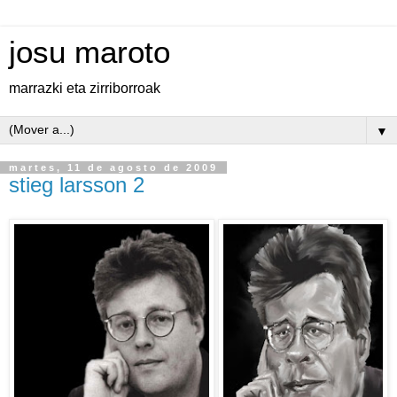
josu maroto
marrazki eta zirriborroak
▼
martes, 11 de agosto de 2009
stieg larsson 2