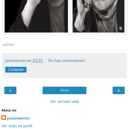
painter
josumaroto
en
23:21
No hay comentarios:
Compartir
‹
›
Inicio
Ver versión web
About me
josumaroto
Ver todo mi perfil