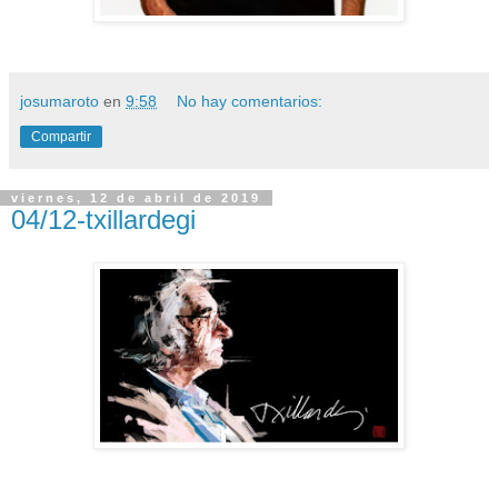
josumaroto
en
9:58
No hay comentarios:
Compartir
viernes, 12 de abril de 2019
04/12-txillardegi