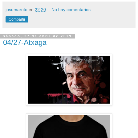
josumaroto
en
22:20
No hay comentarios:
Compartir
sábado, 27 de abril de 2019
04/27-Atxaga