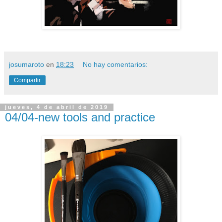
josumaroto
en
18:23
No hay comentarios:
Compartir
jueves, 4 de abril de 2019
04/04-new tools and practice