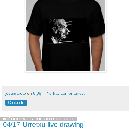
josumaroto
en
8:06
No hay comentarios:
Compartir
miércoles, 17 de abril de 2019
04/17-Urretxu live drawing