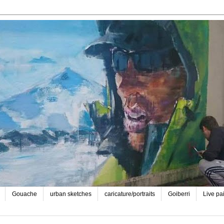
Gouache
urban sketches
caricature/portraits
Goiberri
Live pa