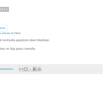
2013
su maroto
on Flickr.
ak kontsulta pasatzen duen bitartean.
ras mi hija pasa consulta.
omentarios: