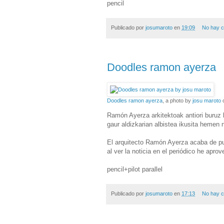
pencil
Publicado por
josumaroto
en
19:09
No hay c
Doodles ramon ayerza
Doodles ramon ayerza
, a photo by
josu maroto
o
Ramón Ayerza arkitektoak antiori buruz l
gaur aldizkarian albistea ikusita hemen 
El arquitecto Ramón Ayerza acaba de pub
al ver la noticia en el periódico he ap
pencil+pilot parallel
Publicado por
josumaroto
en
17:13
No hay c