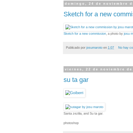
domingo, 24 de noviembre d
Sketch for a new commi
Sketch for a new commission
, a photo by
josu 
Publicado por
josumaroto
en
1:07
No hay co
viernes, 22 de noviembre de
su ta gar
Santa zezilia, and Su ta gar.
photoshop