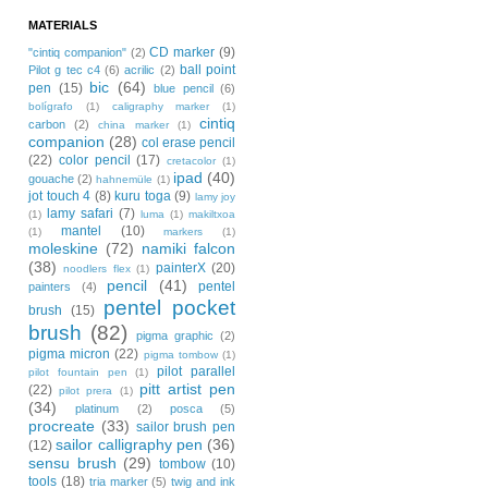
MATERIALS
CD marker
(9)
"cintiq companion"
(2)
ball point
Pilot g tec c4
(6)
acrilic
(2)
bic
(64)
pen
(15)
blue pencil
(6)
bolígrafo
(1)
caligraphy marker
(1)
cintiq
carbon
(2)
china marker
(1)
companion
(28)
col erase pencil
(22)
color pencil
(17)
cretacolor
(1)
ipad
(40)
gouache
(2)
hahnemüle
(1)
jot touch 4
(8)
kuru toga
(9)
lamy joy
lamy safari
(7)
(1)
luma
(1)
makiltxoa
mantel
(10)
(1)
markers
(1)
moleskine
(72)
namiki falcon
(38)
painterX
(20)
noodlers flex
(1)
pencil
(41)
pentel
painters
(4)
pentel pocket
brush
(15)
brush
(82)
pigma graphic
(2)
pigma micron
(22)
pigma tombow
(1)
pilot parallel
pilot fountain pen
(1)
pitt artist pen
(22)
pilot prera
(1)
(34)
platinum
(2)
posca
(5)
procreate
(33)
sailor brush pen
sailor calligraphy pen
(36)
(12)
sensu brush
(29)
tombow
(10)
tools
(18)
tria marker
(5)
twig and ink