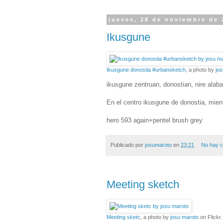
jueves, 28 de noviembre de 
Ikusgune
Ikusgune donostia #urbansketch
, a photo by
jo
ikusgune zentruan, donostian, nire alab
En el centro ikusgune de donostia, mient
hero 593 again+pentel brush grey
Publicado por
josumaroto
en
23:21
No hay c
Meeting sketch
Meeting sketc
, a photo by
josu maroto
on Flickr.