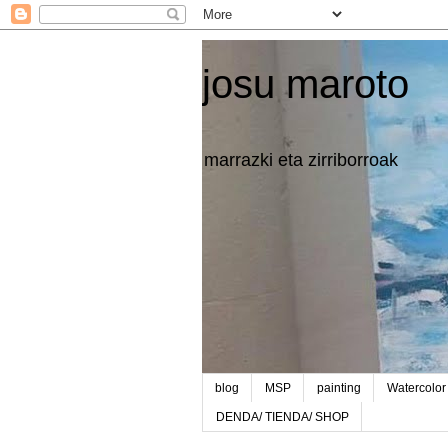
josu maroto
marrazki eta zirriborroak
blog
MSP
painting
Watercolor
DENDA/ TIENDA/ SHOP