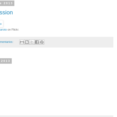
e 2013
ssion
maroto
on Flickr.
mentarios:
 2013