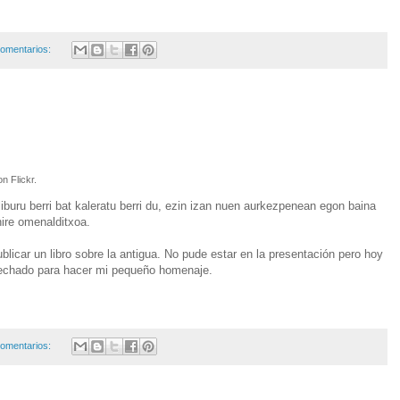
omentarios:
n Flickr.
iburu berri bat kaleratu berri du, ezin izan nuen aurkezpenean egon baina
nire omenalditxoa.
licar un libro sobre la antigua. No pude estar en la presentación pero hoy
rovechado para hacer mi pequeño homenaje.
omentarios: