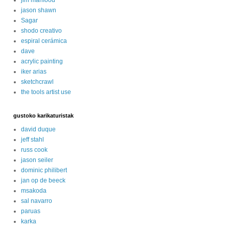
jason shawn
Sagar
shodo creativo
espiral cerámica
dave
acrylic painting
iker arias
sketchcrawl
the tools artist use
gustoko karikaturistak
david duque
jeff stahl
russ cook
jason seiler
dominic philibert
jan op de beeck
msakoda
sal navarro
paruas
karka