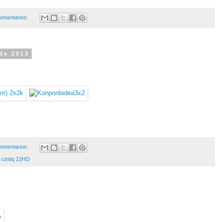
omentarios:
de 2013
omentarios:
cintiq 22HD