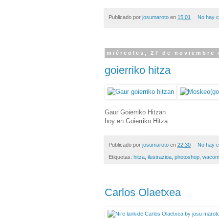
Publicado por
josumaroto
en
15:01
No hay c
miércoles, 27 de noviembre 
goierriko hitza
Gaur Goierriko Hitzan
hoy en Goierriko Hitza
Publicado por
josumaroto
en
22:30
No hay c
Etiquetas:
hitza
,
ilustrazioa
,
photoshop
,
wacom 
Carlos Olaetxea