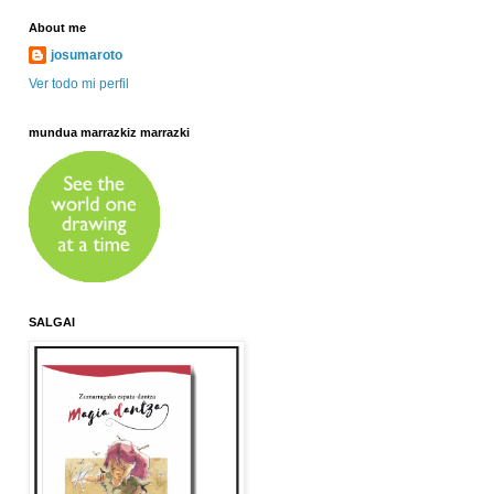
About me
josumaroto
Ver todo mi perfil
mundua marrazkiz marrazki
SALGAI