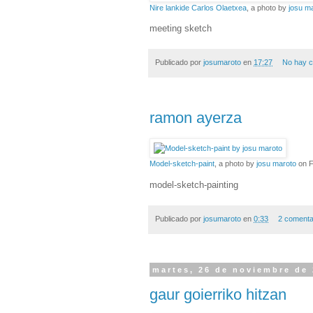
Nire lankide Carlos Olaetxea
, a photo by
josu m
meeting sketch
Publicado por
josumaroto
en
17:27
No hay c
ramon ayerza
Model-sketch-paint
, a photo by
josu maroto
on Fl
model-sketch-painting
Publicado por
josumaroto
en
0:33
2 comenta
martes, 26 de noviembre de
gaur goierriko hitzan