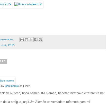
omentarios:
cintiq 22HD
013
o by
josu maroto
on Flickr.
gazkiak ikusten, hona hemen JM Aleman, benetan niretzako erreferente bat
bro de la antigua, aquí Jm Alemán un verdadero referente para mi.