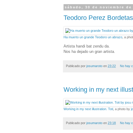
sábado, 30 de noviembre de
Teodoro Perez Bordeta
Ha muerto un grande Teodoro un abrazo
, a pho
Artista handi bat zendu da.
Nos ha dejado un gran artista.
Publicado por
josumaroto
en
23:22
No hay c
Working in my next illust
Working in my next illustration. Toti
, a photo by
j
Publicado por
josumaroto
en
23:18
No hay c