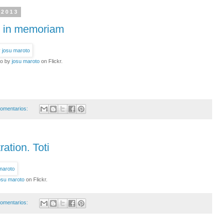
 2013
s in memoriam
to by
josu maroto
on Flickr.
omentarios:
ration. Toti
osu maroto
on Flickr.
omentarios: