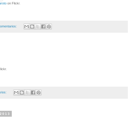
aroto
on Flickr.
omentarios:
ickr.
rios:
 2013