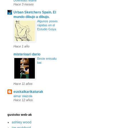
Downeast Maine
Hace 3 meses
Urban Sketchers Spain. El
mundo dibujo a dibujo.
Algunos poses
rápidas en el
Estudio Goya
Hace 1 año
misterioari dario
Beste entsailu
bat
Hace 11 años
euskalkarikaturak
aimar olaizola
Hace 12 años
gustoko web-ak
ashley wood
jim mahfood