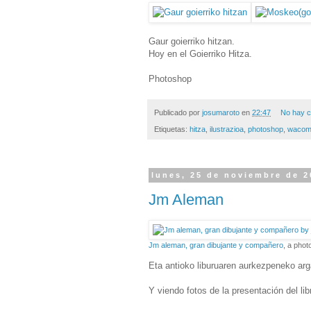
Gaur goierriko hitzan.
Hoy en el Goierriko Hitza.
Photoshop
Publicado por
josumaroto
en
22:47
No hay c
Etiquetas:
hitza
,
ilustrazioa
,
photoshop
,
wacom 
lunes, 25 de noviembre de 2
Jm Aleman
Jm aleman, gran dibujante y compañero
, a phot
Eta antioko liburuaren aurkezpeneko ar
Y viendo fotos de la presentación del li