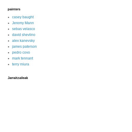
painters
casey baught
Jeremy Mann
sebas velasco
david shevlino
alex kanevsky
james paterson
pedro covo
mark tennant
terry miura
Jarraitzaileak