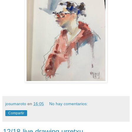
josumaroto
en
16:05
No hay comentarios:
Compartir
12/18-live drawing urretxu