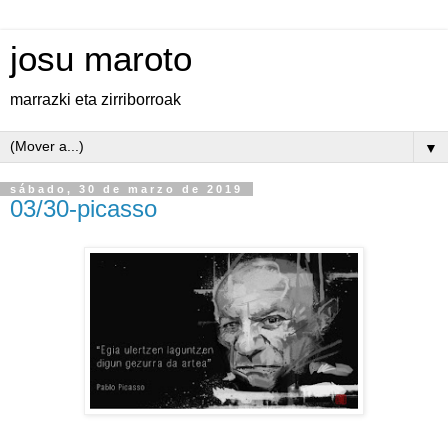
josu maroto
marrazki eta zirriborroak
▼
sábado, 30 de marzo de 2019
03/30-picasso