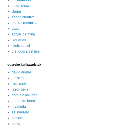
jason shawn
Sagar
shodo creativo
espiral cerámica
dave
acrylic painting
iker arias
sketchcrawl
the tools artist use
gustoko karikaturistak
david duque
jeff stahl
russ cook
jason seiler
dominic philibert
jan op de beeck
msakoda
sal navarro
paruas
karka