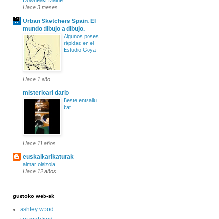
Downeast Maine
Hace 3 meses
Urban Sketchers Spain. El
mundo dibujo a dibujo.
Algunos poses
rápidas en el
Estudio Goya
Hace 1 año
misterioari dario
Beste entsailu
bat
Hace 11 años
euskalkarikaturak
aimar olaizola
Hace 12 años
gustoko web-ak
ashley wood
jim mahfood