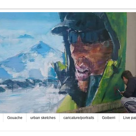
Gouache
urban sketches
caricature/portraits
Goiberri
Live pa