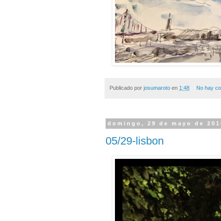
Publicado por
josumaroto
en
1:48
No hay co
domingo, 29 de mayo de 201
05/29-lisbon