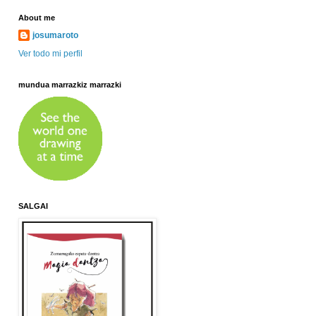
About me
josumaroto
Ver todo mi perfil
mundua marrazkiz marrazki
SALGAI