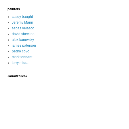
painters
casey baught
Jeremy Mann
sebas velasco
david shevlino
alex kanevsky
james paterson
pedro covo
mark tennant
terry miura
Jarraitzaileak