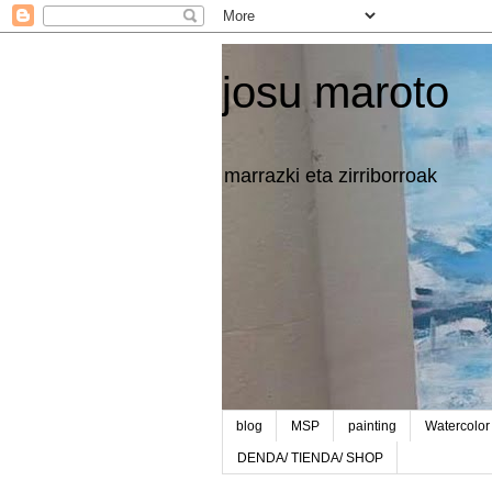
josu maroto
marrazki eta zirriborroak
blog
MSP
painting
Watercolor
DENDA/ TIENDA/ SHOP