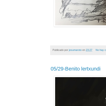
Publicado por
josumaroto
en
23:27
No hay c
05/29-Benito lertxundi