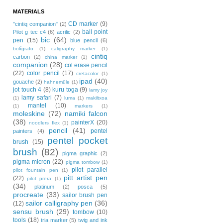
MATERIALS
CD marker
(9)
"cintiq companion"
(2)
ball point
Pilot g tec c4
(6)
acrilic
(2)
bic
(64)
pen
(15)
blue pencil
(6)
bolígrafo
(1)
caligraphy marker
(1)
cintiq
carbon
(2)
china marker
(1)
companion
(28)
col erase pencil
(22)
color pencil
(17)
cretacolor
(1)
ipad
(40)
gouache
(2)
hahnemüle
(1)
jot touch 4
(8)
kuru toga
(9)
lamy joy
lamy safari
(7)
(1)
luma
(1)
makiltxoa
mantel
(10)
(1)
markers
(1)
moleskine
(72)
namiki falcon
(38)
painterX
(20)
noodlers flex
(1)
pencil
(41)
pentel
painters
(4)
pentel pocket
brush
(15)
brush
(82)
pigma graphic
(2)
pigma micron
(22)
pigma tombow
(1)
pilot parallel
pilot fountain pen
(1)
pitt artist pen
(22)
pilot prera
(1)
(34)
platinum
(2)
posca
(5)
procreate
(33)
sailor brush pen
sailor calligraphy pen
(36)
(12)
sensu brush
(29)
tombow
(10)
tools
(18)
tria marker
(5)
twig and ink