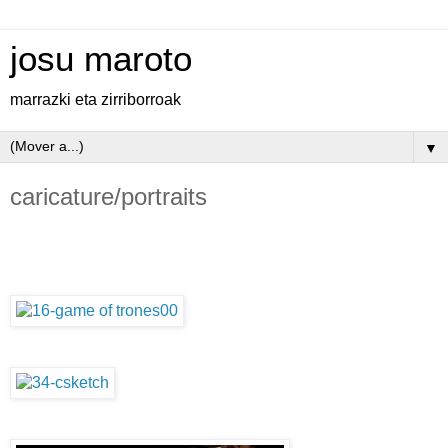
josu maroto
marrazki eta zirriborroak
▼
caricature/portraits