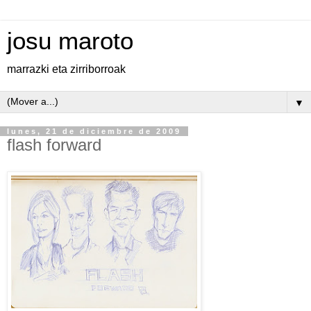
josu maroto
marrazki eta zirriborroak
▼
lunes, 21 de diciembre de 2009
flash forward