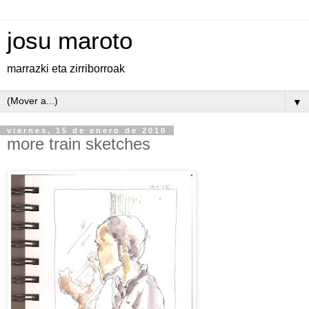
josu maroto
marrazki eta zirriborroak
▼
viernes, 15 de enero de 2010
more train sketches