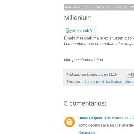
martes, 7 de febrero de 201
Millenium
Emakumezkoak maite ez zituzten gizon
Los hombres que no amaban a las muje
blue pencil+photoshop
Publicado por
josumaroto
en
22:19
Etiquetas:
col erase pencil
,
karikaturak
,
photo
5 comentarios:
David Delpino
8 de febrero de 20
como decimos aca en ccs: que fin
Responder