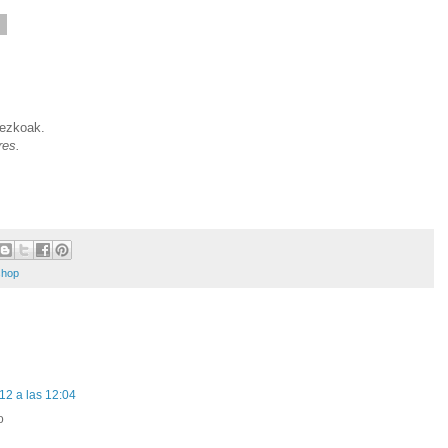
2
ezkoak.
res.
shop
12 a las 12:04
o