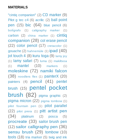
MATERIALS
CD marker
(9)
"cintiq companion"
(2)
ball point
Pilot g tec c4
(6)
acrilic
(2)
bic
(64)
pen
(15)
blue pencil
(6)
bolígrafo
(1)
caligraphy marker
(1)
cintiq
carbon
(2)
china marker
(1)
companion
(28)
col erase pencil
(22)
color pencil
(17)
cretacolor
(1)
ipad
(40)
gouache
(2)
hahnemüle
(1)
jot touch 4
(8)
kuru toga
(9)
lamy joy
lamy safari
(7)
(1)
luma
(1)
makiltxoa
mantel
(10)
(1)
markers
(1)
moleskine
(72)
namiki falcon
(38)
painterX
(20)
noodlers flex
(1)
pencil
(41)
pentel
painters
(4)
pentel pocket
brush
(15)
brush
(82)
pigma graphic
(2)
pigma micron
(22)
pigma tombow
(1)
pilot parallel
pilot fountain pen
(1)
pitt artist pen
(22)
pilot prera
(1)
(34)
platinum
(2)
posca
(5)
procreate
(33)
sailor brush pen
sailor calligraphy pen
(36)
(12)
sensu brush
(29)
tombow
(10)
tools
(18)
tria marker
(5)
twig and ink