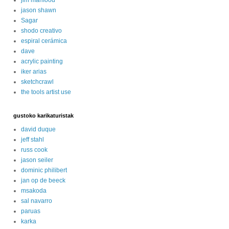
jason shawn
Sagar
shodo creativo
espiral cerámica
dave
acrylic painting
iker arias
sketchcrawl
the tools artist use
gustoko karikaturistak
david duque
jeff stahl
russ cook
jason seiler
dominic philibert
jan op de beeck
msakoda
sal navarro
paruas
karka