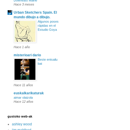
Downeast Maine
Hace 3 meses
Urban Sketchers Spain. El
mundo dibujo a dibujo.
Algunos poses
rápidas en el
Estudio Goya
Hace 1 año
misterioari dario
Beste entsailu
bat
Hace 11 años
euskalkarikaturak
aimar olaizola
Hace 12 años
gustoko web-ak
ashley wood
jim mahfood