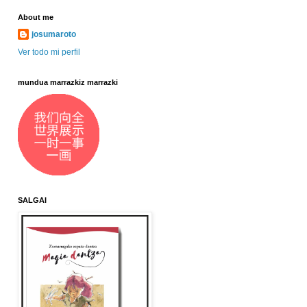
About me
josumaroto
Ver todo mi perfil
mundua marrazkiz marrazki
SALGAI