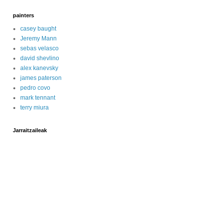
painters
casey baught
Jeremy Mann
sebas velasco
david shevlino
alex kanevsky
james paterson
pedro covo
mark tennant
terry miura
Jarraitzaileak