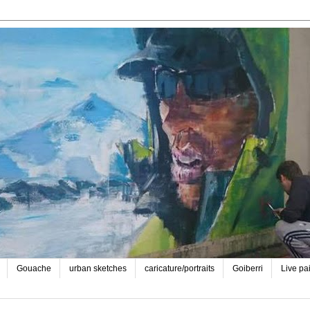
Gouache
urban sketches
caricature/portraits
Goiberri
Live pa