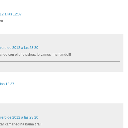
12 a las 12:07
!!
brero de 2012 a las 23:20
jando con el photoshop, lo vamos intentando!!!
 las 12:37
brero de 2012 a las 23:20
kar xamar egina baina tira!!!