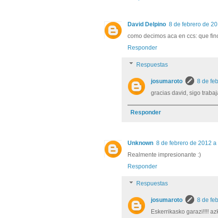
David Delpino
8 de febrero de 20
como decimos aca en ccs: que fino
Responder
Respuestas
josumaroto
8 de fe
gracias david, sigo traba
Responder
Unknown
8 de febrero de 2012 a
Realmente impresionante :)
Responder
Respuestas
josumaroto
8 de fe
Eskerrikasko garazi!!!! az