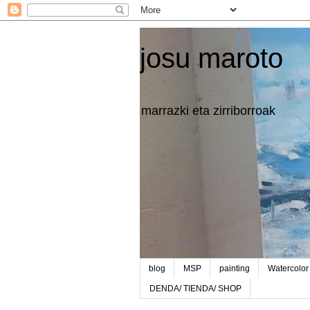
josu maroto
marrazki eta zirriborroak
blog
MSP
painting
Watercolor
DENDA/ TIENDA/ SHOP