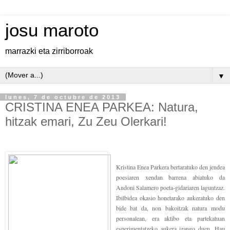
josu maroto
marrazki eta zirriborroak
▼
lunes, 7 de octubre de 2013
CRISTINA ENEA PARKEA: Natura,
hitzak emari, Zu Zeu Olerkari!
Kristina Enea Parkera bertaratuko den jendea
poesiaren xendan barrena abiatuko da
Andoni Salamero poeta-gidariaren laguntzaz.
Ibilbidea okasio honetarako aukeratuko den
bide bat da, non bakoitzak natura modu
personalean, era aktibo eta partekatuan
esperimentatzeko aukera izango duen. Hau