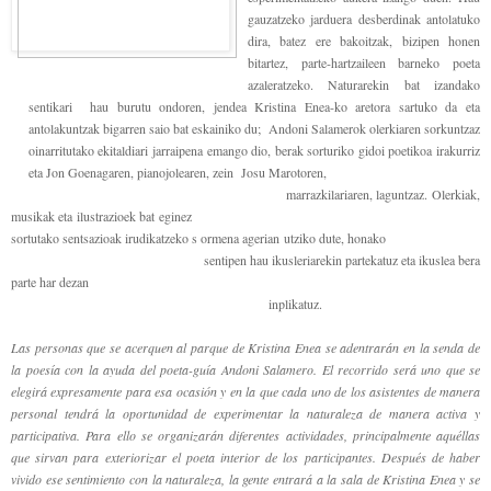
gauzatzeko jarduera desberdinak antolatuko
dira, batez ere bakoitzak, bizipen honen
bitartez, parte-hartzaileen barneko poeta
azaleratzeko. Naturarekin bat izandako
sentikari hau burutu ondoren, jendea Kristina Enea-ko aretora sartuko da eta
antolakuntzak bigarren saio bat eskainiko du; Andoni Salamerok olerkiaren sorkuntzaz
oinarritutako ekitaldiari jarraipena emango dio, berak sorturiko gidoi poetikoa irakurriz
eta Jon Goenagaren, pianojolearen, zein Josu Marotoren,
marrazkilariaren, laguntzaz. Olerkiak,
musikak eta ilustrazioek bat eginez
sortutako sentsazioak irudikatzeko s ormena agerian utziko dute, honako
sentipen hau ikusleriarekin partekatuz eta ikuslea bera
parte har dezan
inplikatuz.
Las personas que se acerquen al parque de Kristina Enea se adentrarán en la senda de
la poesía con la ayuda del poeta-guía Andoni Salamero. El recorrido será uno que se
elegirá expresamente para esa ocasión y en la que cada uno de los asistentes de manera
personal tendrá la oportunidad de experimentar la naturaleza de manera activa y
participativa. Para ello se organizarán diferentes actividades, principalmente aquéllas
que sirvan para exteriorizar el poeta interior de los participantes. Después de haber
vivido ese sentimiento con la naturaleza, la gente entrará a la sala de Kristina Enea y se