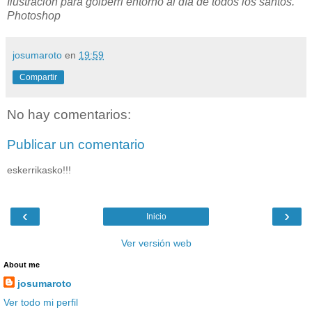
Ilustración para goiberri entorno al día de todos los santos.
Photoshop
josumaroto
en
19:59
Compartir
No hay comentarios:
Publicar un comentario
eskerrikasko!!!
‹
›
Inicio
Ver versión web
About me
josumaroto
Ver todo mi perfil