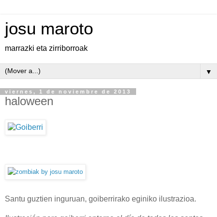
josu maroto
marrazki eta zirriborroak
▼
viernes, 1 de noviembre de 2013
haloween
Santu guztien inguruan, goiberrirako eginiko ilustrazioa.