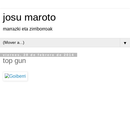
josu maroto
marrazki eta zirriborroak
▼
viernes, 28 de febrero de 2014
top gun