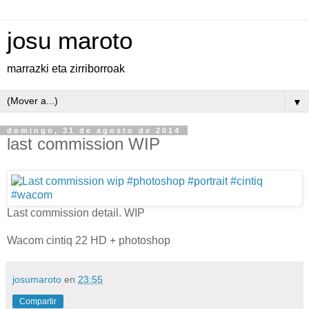
josu maroto
marrazki eta zirriborroak
▼
domingo, 31 de agosto de 2014
last commission WIP
Last commission detail. WIP
Wacom cintiq 22 HD + photoshop
josumaroto
en
23:55
Compartir