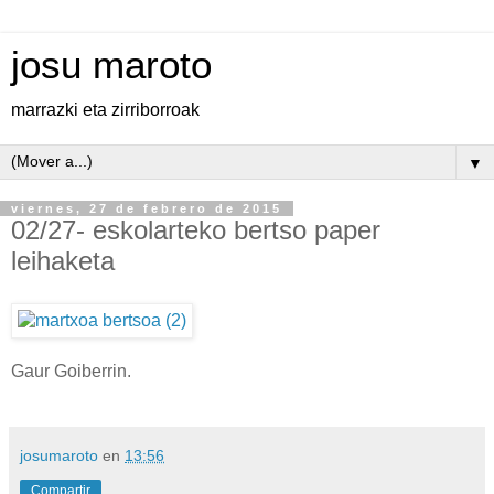
josu maroto
marrazki eta zirriborroak
▼
viernes, 27 de febrero de 2015
02/27- eskolarteko bertso paper
leihaketa
Gaur Goiberrin.
josumaroto
en
13:56
Compartir