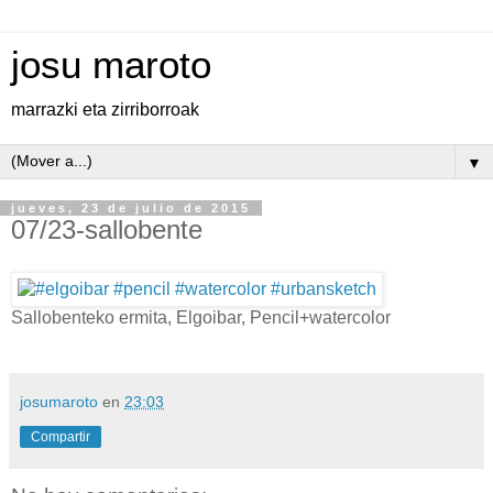
josu maroto
marrazki eta zirriborroak
▼
jueves, 23 de julio de 2015
07/23-sallobente
Sallobenteko ermita, Elgoibar, Pencil+watercolor
josumaroto
en
23:03
Compartir