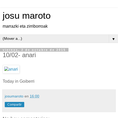
josu maroto
marrazki eta zirriborroak
▼
viernes, 2 de octubre de 2015
10/02- anari
Today in Goiberri
josumaroto
en
16:00
Compartir