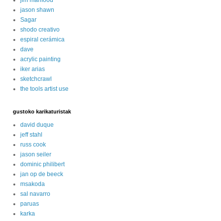
jason shawn
Sagar
shodo creativo
espiral cerámica
dave
acrylic painting
iker arias
sketchcrawl
the tools artist use
gustoko karikaturistak
david duque
jeff stahl
russ cook
jason seiler
dominic philibert
jan op de beeck
msakoda
sal navarro
paruas
karka