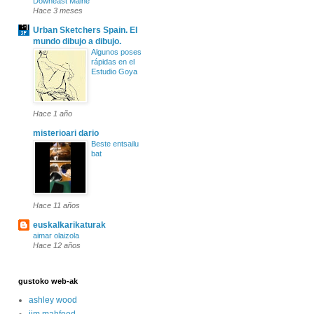
Downeast Maine
Hace 3 meses
Urban Sketchers Spain. El
mundo dibujo a dibujo.
Algunos poses
rápidas en el
Estudio Goya
Hace 1 año
misterioari dario
Beste entsailu
bat
Hace 11 años
euskalkarikaturak
aimar olaizola
Hace 12 años
gustoko web-ak
ashley wood
jim mahfood