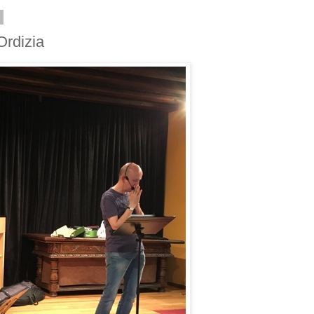
6
Ordizia