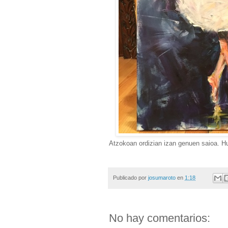
Atzokoan ordizian izan genuen saioa. H
Publicado por
josumaroto
en
1:18
No hay comentarios: