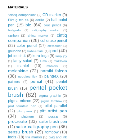
MATERIALS
CD marker
(9)
"cintiq companion"
(2)
ball point
Pilot g tec c4
(6)
acrilic
(2)
bic
(64)
pen
(15)
blue pencil
(6)
bolígrafo
(1)
caligraphy marker
(1)
cintiq
carbon
(2)
china marker
(1)
companion
(28)
col erase pencil
(22)
color pencil
(17)
cretacolor
(1)
ipad
(40)
gouache
(2)
hahnemüle
(1)
jot touch 4
(8)
kuru toga
(9)
lamy joy
lamy safari
(7)
(1)
luma
(1)
makiltxoa
mantel
(10)
(1)
markers
(1)
moleskine
(72)
namiki falcon
(38)
painterX
(20)
noodlers flex
(1)
pencil
(41)
pentel
painters
(4)
pentel pocket
brush
(15)
brush
(82)
pigma graphic
(2)
pigma micron
(22)
pigma tombow
(1)
pilot parallel
pilot fountain pen
(1)
pitt artist pen
(22)
pilot prera
(1)
(34)
platinum
(2)
posca
(5)
procreate
(33)
sailor brush pen
sailor calligraphy pen
(36)
(12)
sensu brush
(29)
tombow
(10)
tools
(18)
tria marker
(5)
twig and ink