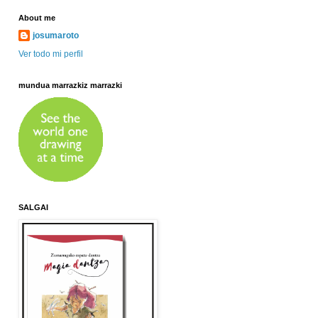
About me
josumaroto
Ver todo mi perfil
mundua marrazkiz marrazki
SALGAI