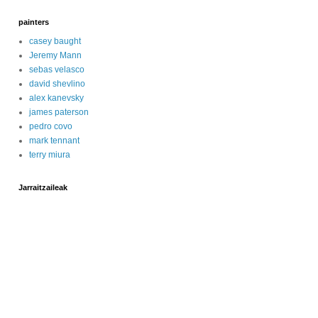
painters
casey baught
Jeremy Mann
sebas velasco
david shevlino
alex kanevsky
james paterson
pedro covo
mark tennant
terry miura
Jarraitzaileak