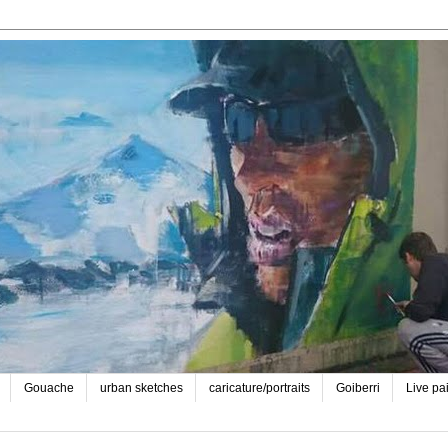
Gouache
urban sketches
caricature/portraits
Goiberri
Live pa