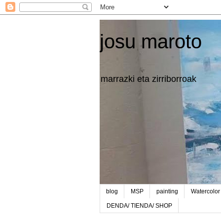
josu maroto
marrazki eta zirriborroak
blog
MSP
painting
Watercolor
DENDA/ TIENDA/ SHOP