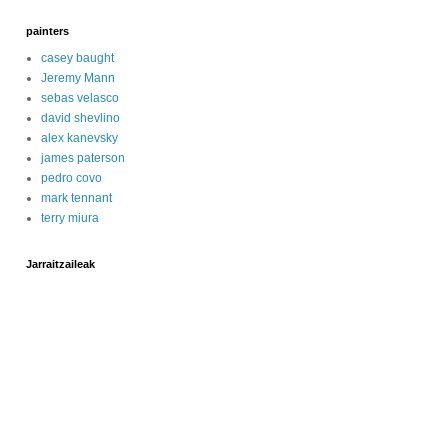
painters
casey baught
Jeremy Mann
sebas velasco
david shevlino
alex kanevsky
james paterson
pedro covo
mark tennant
terry miura
Jarraitzaileak