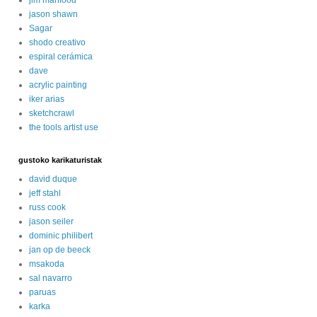
jason shawn
Sagar
shodo creativo
espiral cerámica
dave
acrylic painting
iker arias
sketchcrawl
the tools artist use
gustoko karikaturistak
david duque
jeff stahl
russ cook
jason seiler
dominic philibert
jan op de beeck
msakoda
sal navarro
paruas
karka