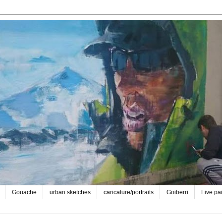
Gouache
urban sketches
caricature/portraits
Goiberri
Live pa