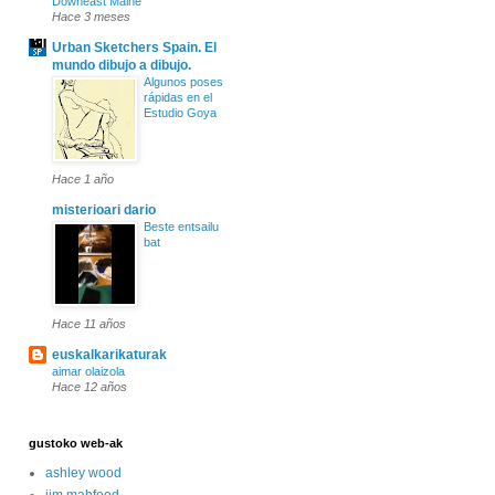
Downeast Maine
Hace 3 meses
Urban Sketchers Spain. El
mundo dibujo a dibujo.
Algunos poses
rápidas en el
Estudio Goya
Hace 1 año
misterioari dario
Beste entsailu
bat
Hace 11 años
euskalkarikaturak
aimar olaizola
Hace 12 años
gustoko web-ak
ashley wood
jim mahfood