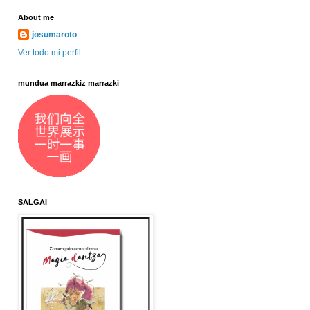
About me
josumaroto
Ver todo mi perfil
mundua marrazkiz marrazki
SALGAI