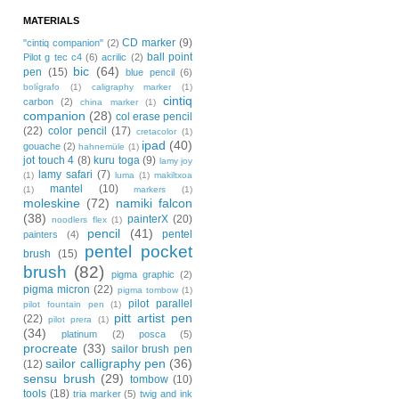
MATERIALS
CD marker
(9)
"cintiq companion"
(2)
ball point
Pilot g tec c4
(6)
acrilic
(2)
bic
(64)
pen
(15)
blue pencil
(6)
bolígrafo
(1)
caligraphy marker
(1)
cintiq
carbon
(2)
china marker
(1)
companion
(28)
col erase pencil
(22)
color pencil
(17)
cretacolor
(1)
ipad
(40)
gouache
(2)
hahnemüle
(1)
jot touch 4
(8)
kuru toga
(9)
lamy joy
lamy safari
(7)
(1)
luma
(1)
makiltxoa
mantel
(10)
(1)
markers
(1)
moleskine
(72)
namiki falcon
(38)
painterX
(20)
noodlers flex
(1)
pencil
(41)
pentel
painters
(4)
pentel pocket
brush
(15)
brush
(82)
pigma graphic
(2)
pigma micron
(22)
pigma tombow
(1)
pilot parallel
pilot fountain pen
(1)
pitt artist pen
(22)
pilot prera
(1)
(34)
platinum
(2)
posca
(5)
procreate
(33)
sailor brush pen
sailor calligraphy pen
(36)
(12)
sensu brush
(29)
tombow
(10)
tools
(18)
tria marker
(5)
twig and ink