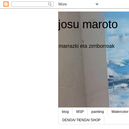
josu maroto
marrazki eta zirriborroak
blog
MSP
painting
Watercolor
DENDA/ TIENDA/ SHOP