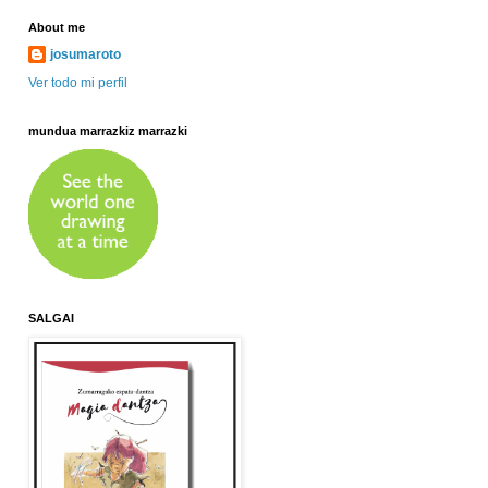
About me
josumaroto
Ver todo mi perfil
mundua marrazkiz marrazki
SALGAI