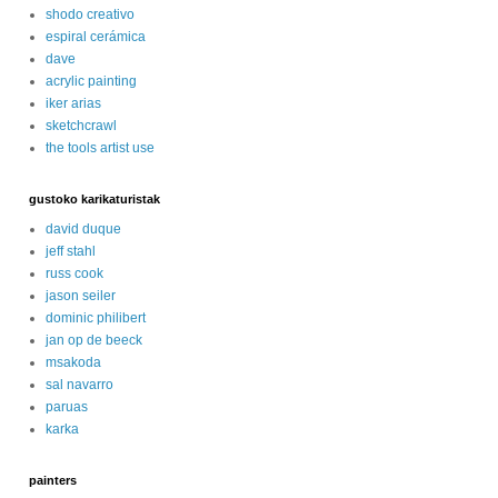
shodo creativo
espiral cerámica
dave
acrylic painting
iker arias
sketchcrawl
the tools artist use
gustoko karikaturistak
david duque
jeff stahl
russ cook
jason seiler
dominic philibert
jan op de beeck
msakoda
sal navarro
paruas
karka
painters