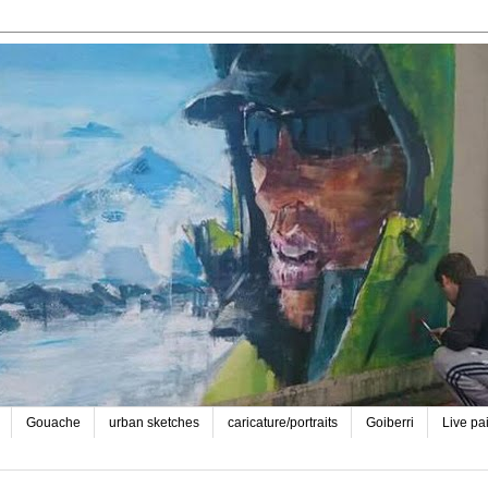
Gouache
urban sketches
caricature/portraits
Goiberri
Live pa