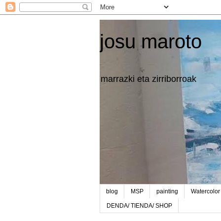
josu maroto
marrazki eta zirriborroak
blog
MSP
painting
Watercolor
DENDA/ TIENDA/ SHOP