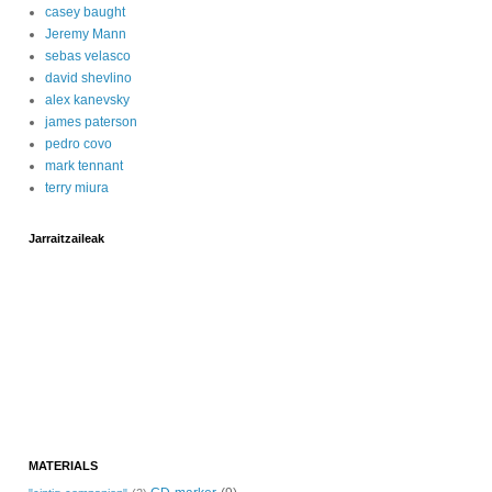
casey baught
Jeremy Mann
sebas velasco
david shevlino
alex kanevsky
james paterson
pedro covo
mark tennant
terry miura
Jarraitzaileak
MATERIALS