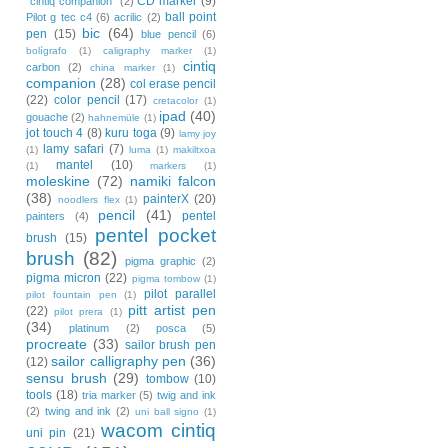
CD marker
(9)
"cintiq companion"
(2)
ball point
Pilot g tec c4
(6)
acrilic
(2)
bic
(64)
pen
(15)
blue pencil
(6)
bolígrafo
(1)
caligraphy marker
(1)
cintiq
carbon
(2)
china marker
(1)
companion
(28)
col erase pencil
(22)
color pencil
(17)
cretacolor
(1)
ipad
(40)
gouache
(2)
hahnemüle
(1)
jot touch 4
(8)
kuru toga
(9)
lamy joy
lamy safari
(7)
(1)
luma
(1)
makiltxoa
mantel
(10)
(1)
markers
(1)
moleskine
(72)
namiki falcon
(38)
painterX
(20)
noodlers flex
(1)
pencil
(41)
pentel
painters
(4)
pentel pocket
brush
(15)
brush
(82)
pigma graphic
(2)
pigma micron
(22)
pigma tombow
(1)
pilot parallel
pilot fountain pen
(1)
pitt artist pen
(22)
pilot prera
(1)
(34)
platinum
(2)
posca
(5)
procreate
(33)
sailor brush pen
sailor calligraphy pen
(36)
(12)
sensu brush
(29)
tombow
(10)
tools
(18)
tria marker
(5)
twig and ink
(2)
twing and ink
(2)
uni ball signo
(1)
wacom cintiq
uni pin
(21)