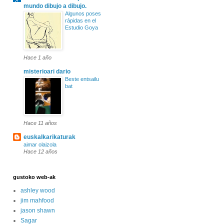
mundo dibujo a dibujo.
Algunos poses
rápidas en el
Estudio Goya
Hace 1 año
misterioari dario
Beste entsailu
bat
Hace 11 años
euskalkarikaturak
aimar olaizola
Hace 12 años
gustoko web-ak
ashley wood
jim mahfood
jason shawn
Sagar