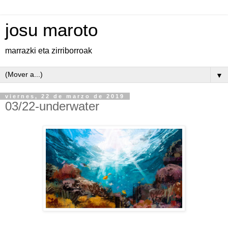
josu maroto
marrazki eta zirriborroak
▼
viernes, 22 de marzo de 2019
03/22-underwater