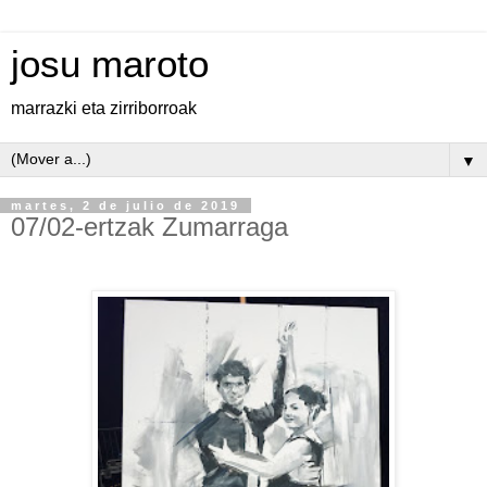
josu maroto
marrazki eta zirriborroak
▼
martes, 2 de julio de 2019
07/02-ertzak Zumarraga