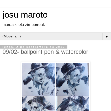
josu maroto
marrazki eta zirriborroak
▼
lunes, 2 de septiembre de 2019
09/02- ballpoint pen & watercolor