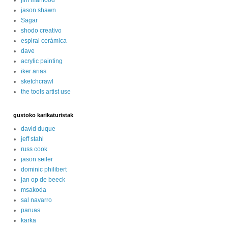
jason shawn
Sagar
shodo creativo
espiral cerámica
dave
acrylic painting
iker arias
sketchcrawl
the tools artist use
gustoko karikaturistak
david duque
jeff stahl
russ cook
jason seiler
dominic philibert
jan op de beeck
msakoda
sal navarro
paruas
karka