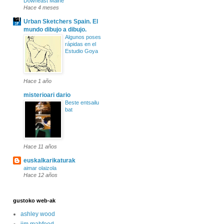
Downeast Maine
Hace 4 meses
Urban Sketchers Spain. El
mundo dibujo a dibujo.
Algunos poses
rápidas en el
Estudio Goya
Hace 1 año
misterioari dario
Beste entsailu
bat
Hace 11 años
euskalkarikaturak
aimar olaizola
Hace 12 años
gustoko web-ak
ashley wood
jim mahfood