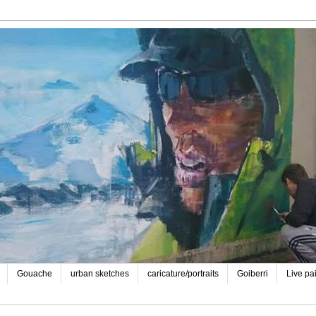
Gouache
urban sketches
caricature/portraits
Goiberri
Live pa