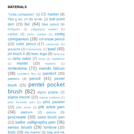
MATERIALS
CD marker
(9)
"cintiq companion"
(2)
ball point
Pilot g tec c4
(6)
acrilic
(2)
bic
(64)
pen
(15)
blue pencil
(6)
bolígrafo
(1)
caligraphy marker
(1)
cintiq
carbon
(2)
china marker
(1)
companion
(28)
col erase pencil
(22)
color pencil
(17)
cretacolor
(1)
ipad
(40)
gouache
(2)
hahnemüle
(1)
jot touch 4
(8)
kuru toga
(9)
lamy joy
lamy safari
(7)
(1)
luma
(1)
makiltxoa
mantel
(10)
(1)
markers
(1)
moleskine
(72)
namiki falcon
(38)
painterX
(20)
noodlers flex
(1)
pencil
(41)
pentel
painters
(4)
pentel pocket
brush
(15)
brush
(82)
pigma graphic
(2)
pigma micron
(22)
pigma tombow
(1)
pilot parallel
pilot fountain pen
(1)
pitt artist pen
(22)
pilot prera
(1)
(34)
platinum
(2)
posca
(5)
procreate
(33)
sailor brush pen
sailor calligraphy pen
(36)
(12)
sensu brush
(29)
tombow
(10)
tools
(18)
tria marker
(5)
twig and ink