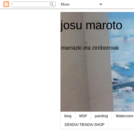
josu maroto
marrazki eta zirriborroak
blog
MSP
painting
Watercolor
DENDA/ TIENDA/ SHOP