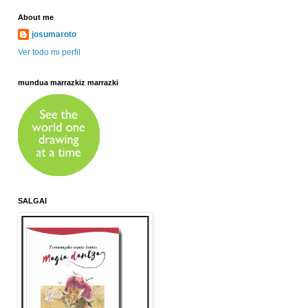
About me
josumaroto
Ver todo mi perfil
mundua marrazkiz marrazki
SALGAI