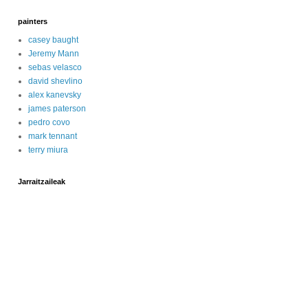
painters
casey baught
Jeremy Mann
sebas velasco
david shevlino
alex kanevsky
james paterson
pedro covo
mark tennant
terry miura
Jarraitzaileak