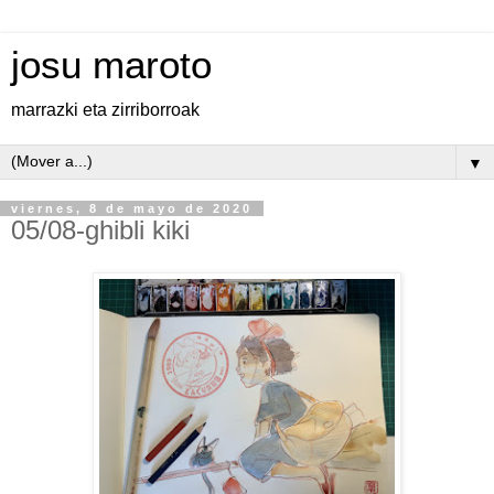
josu maroto
marrazki eta zirriborroak
▼
viernes, 8 de mayo de 2020
05/08-ghibli kiki