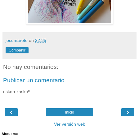
josumaroto
en
22:35
Compartir
No hay comentarios:
Publicar un comentario
eskerrikasko!!!
‹
›
Inicio
Ver versión web
About me