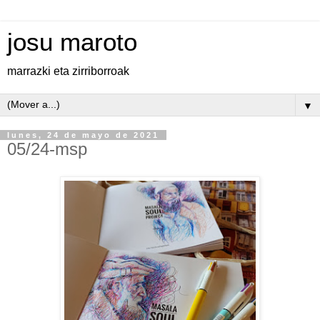
josu maroto
marrazki eta zirriborroak
▼
lunes, 24 de mayo de 2021
05/24-msp