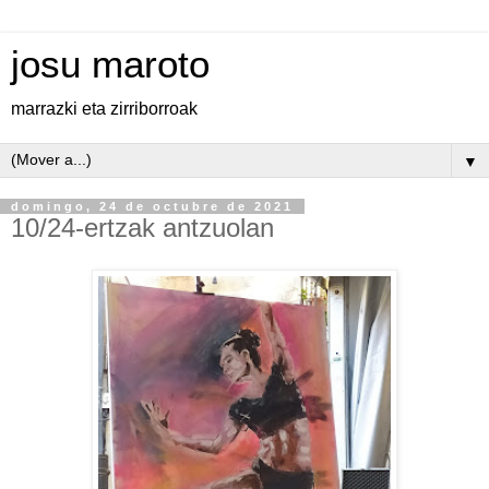
josu maroto
marrazki eta zirriborroak
▼
domingo, 24 de octubre de 2021
10/24-ertzak antzuolan