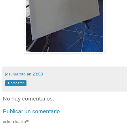
josumaroto
en
23:03
Compartir
No hay comentarios:
Publicar un comentario
eskerrikasko!!!