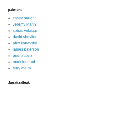
painters
casey baught
Jeremy Mann
sebas velasco
david shevlino
alex kanevsky
james paterson
pedro covo
mark tennant
terry miura
Jarraitzaileak