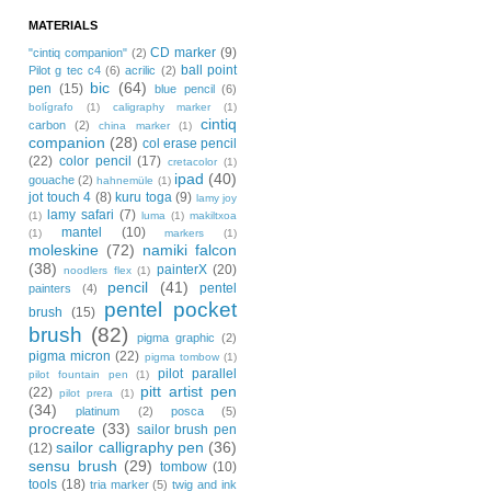
MATERIALS
CD marker
(9)
"cintiq companion"
(2)
ball point
Pilot g tec c4
(6)
acrilic
(2)
bic
(64)
pen
(15)
blue pencil
(6)
bolígrafo
(1)
caligraphy marker
(1)
cintiq
carbon
(2)
china marker
(1)
companion
(28)
col erase pencil
(22)
color pencil
(17)
cretacolor
(1)
ipad
(40)
gouache
(2)
hahnemüle
(1)
jot touch 4
(8)
kuru toga
(9)
lamy joy
lamy safari
(7)
(1)
luma
(1)
makiltxoa
mantel
(10)
(1)
markers
(1)
moleskine
(72)
namiki falcon
(38)
painterX
(20)
noodlers flex
(1)
pencil
(41)
pentel
painters
(4)
pentel pocket
brush
(15)
brush
(82)
pigma graphic
(2)
pigma micron
(22)
pigma tombow
(1)
pilot parallel
pilot fountain pen
(1)
pitt artist pen
(22)
pilot prera
(1)
(34)
platinum
(2)
posca
(5)
procreate
(33)
sailor brush pen
sailor calligraphy pen
(36)
(12)
sensu brush
(29)
tombow
(10)
tools
(18)
tria marker
(5)
twig and ink