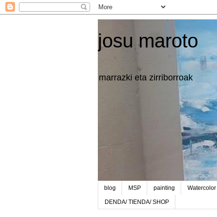
josu maroto
marrazki eta zirriborroak
blog
MSP
painting
Watercolor
DENDA/ TIENDA/ SHOP