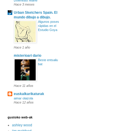
Downeast Maine
Hace 3 meses
Urban Sketchers Spain. El
mundo dibujo a dibujo.
Algunos poses
rápidas en el
Estudio Goya
Hace 1 año
misterioari dario
Beste entsailu
bat
Hace 11 años
euskalkarikaturak
aimar olaizola
Hace 12 años
gustoko web-ak
ashley wood
jim mahfood