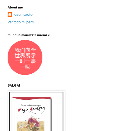
About me
josumaroto
Ver todo mi perfil
mundua marrazkiz marrazki
SALGAI