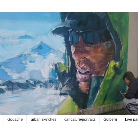
Gouache
urban sketches
caricature/portraits
Goiberri
Live pa