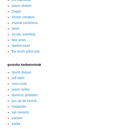
jason shawn
Sagar
shodo creativo
espiral cerámica
dave
acrylic painting
iker arias
sketchcrawl
the tools artist use
gustoko karikaturistak
david duque
jeff stahl
russ cook
jason seiler
dominic philibert
jan op de beeck
msakoda
sal navarro
paruas
karka