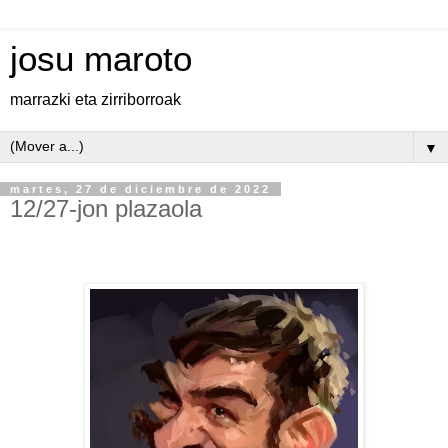
josu maroto
marrazki eta zirriborroak
▼
martes, 27 de diciembre de 2022
12/27-jon plazaola