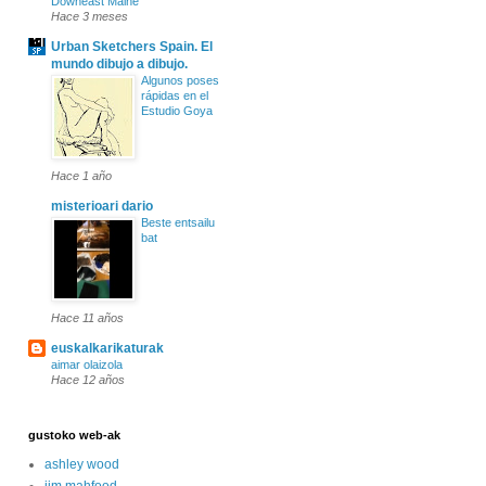
Downeast Maine
Hace 3 meses
Urban Sketchers Spain. El
mundo dibujo a dibujo.
Algunos poses
rápidas en el
Estudio Goya
Hace 1 año
misterioari dario
Beste entsailu
bat
Hace 11 años
euskalkarikaturak
aimar olaizola
Hace 12 años
gustoko web-ak
ashley wood
jim mahfood