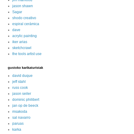
jason shawn
Sagar
shodo creativo
espiral cerámica
dave
acrylic painting
iker arias
sketchcrawl
the tools artist use
gustoko karikaturistak
david duque
jeff stahl
russ cook
jason seiler
dominic philibert
jan op de beeck
msakoda
sal navarro
paruas
karka