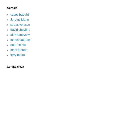
painters
casey baught
Jeremy Mann
sebas velasco
david shevlino
alex kanevsky
james paterson
pedro covo
mark tennant
terry miura
Jarraitzaileak