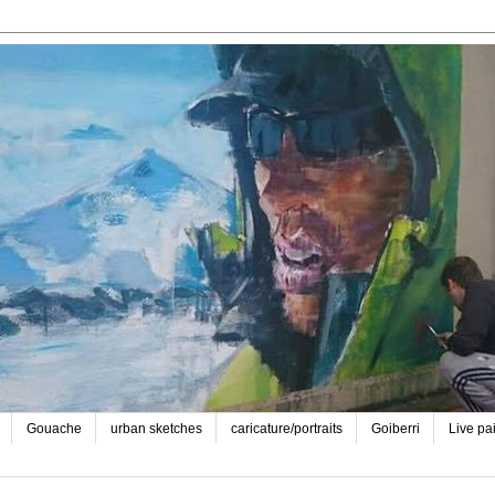
Gouache
urban sketches
caricature/portraits
Goiberri
Live pa