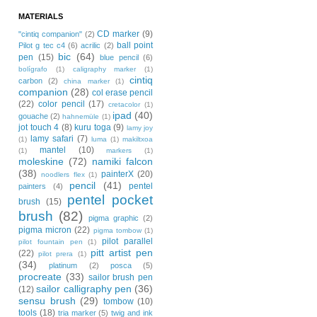
MATERIALS
CD marker
(9)
"cintiq companion"
(2)
ball point
Pilot g tec c4
(6)
acrilic
(2)
bic
(64)
pen
(15)
blue pencil
(6)
bolígrafo
(1)
caligraphy marker
(1)
cintiq
carbon
(2)
china marker
(1)
companion
(28)
col erase pencil
(22)
color pencil
(17)
cretacolor
(1)
ipad
(40)
gouache
(2)
hahnemüle
(1)
jot touch 4
(8)
kuru toga
(9)
lamy joy
lamy safari
(7)
(1)
luma
(1)
makiltxoa
mantel
(10)
(1)
markers
(1)
moleskine
(72)
namiki falcon
(38)
painterX
(20)
noodlers flex
(1)
pencil
(41)
pentel
painters
(4)
pentel pocket
brush
(15)
brush
(82)
pigma graphic
(2)
pigma micron
(22)
pigma tombow
(1)
pilot parallel
pilot fountain pen
(1)
pitt artist pen
(22)
pilot prera
(1)
(34)
platinum
(2)
posca
(5)
procreate
(33)
sailor brush pen
sailor calligraphy pen
(36)
(12)
sensu brush
(29)
tombow
(10)
tools
(18)
tria marker
(5)
twig and ink