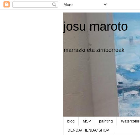
josu maroto
marrazki eta zirriborroak
blog
MSP
painting
Watercolor
DENDA/ TIENDA/ SHOP