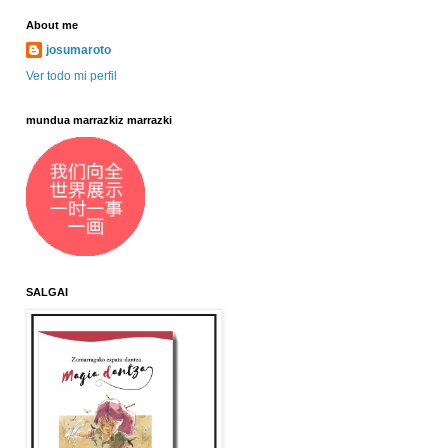
About me
josumaroto
Ver todo mi perfil
mundua marrazkiz marrazki
SALGAI