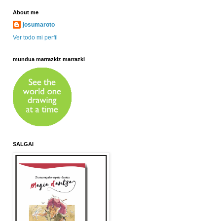
About me
josumaroto
Ver todo mi perfil
mundua marrazkiz marrazki
SALGAI