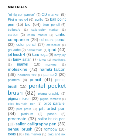
MATERIALS
CD marker
(9)
"cintiq companion"
(2)
ball point
Pilot g tec c4
(6)
acrilic
(2)
bic
(64)
pen
(15)
blue pencil
(6)
bolígrafo
(1)
caligraphy marker
(1)
cintiq
carbon
(2)
china marker
(1)
companion
(28)
col erase pencil
(22)
color pencil
(17)
cretacolor
(1)
ipad
(40)
gouache
(2)
hahnemüle
(1)
jot touch 4
(8)
kuru toga
(9)
lamy joy
lamy safari
(7)
(1)
luma
(1)
makiltxoa
mantel
(10)
(1)
markers
(1)
moleskine
(72)
namiki falcon
(38)
painterX
(20)
noodlers flex
(1)
pencil
(41)
pentel
painters
(4)
pentel pocket
brush
(15)
brush
(82)
pigma graphic
(2)
pigma micron
(22)
pigma tombow
(1)
pilot parallel
pilot fountain pen
(1)
pitt artist pen
(22)
pilot prera
(1)
(34)
platinum
(2)
posca
(5)
procreate
(33)
sailor brush pen
sailor calligraphy pen
(36)
(12)
sensu brush
(29)
tombow
(10)
tools
(18)
tria marker
(5)
twig and ink