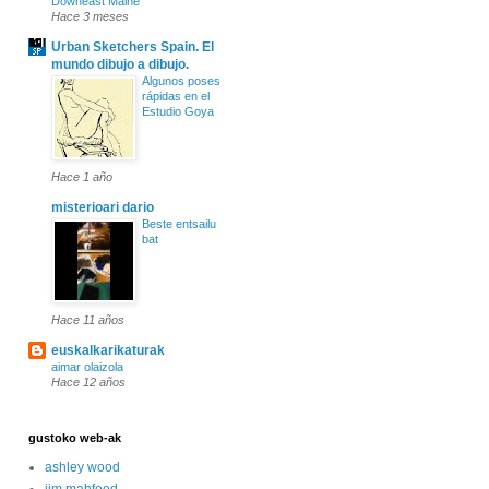
Downeast Maine
Hace 3 meses
Urban Sketchers Spain. El
mundo dibujo a dibujo.
Algunos poses
rápidas en el
Estudio Goya
Hace 1 año
misterioari dario
Beste entsailu
bat
Hace 11 años
euskalkarikaturak
aimar olaizola
Hace 12 años
gustoko web-ak
ashley wood
jim mahfood