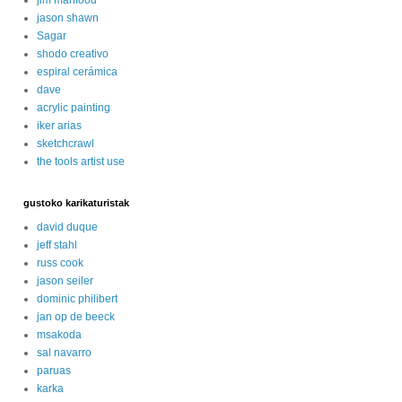
jason shawn
Sagar
shodo creativo
espiral cerámica
dave
acrylic painting
iker arias
sketchcrawl
the tools artist use
gustoko karikaturistak
david duque
jeff stahl
russ cook
jason seiler
dominic philibert
jan op de beeck
msakoda
sal navarro
paruas
karka