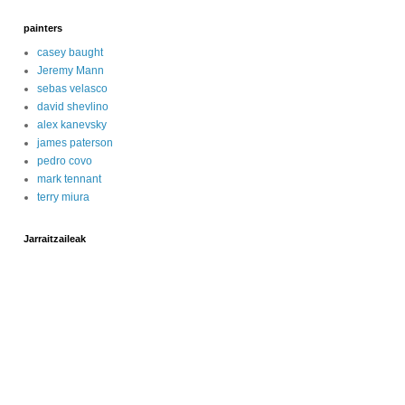
painters
casey baught
Jeremy Mann
sebas velasco
david shevlino
alex kanevsky
james paterson
pedro covo
mark tennant
terry miura
Jarraitzaileak