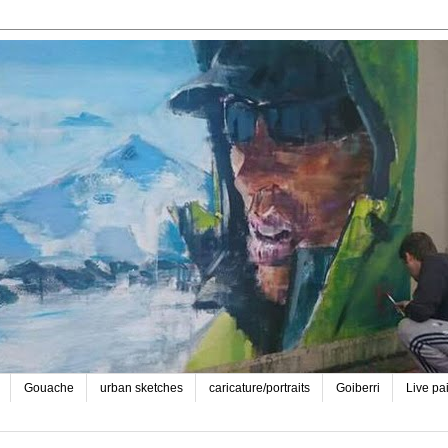
Gouache
urban sketches
caricature/portraits
Goiberri
Live pa