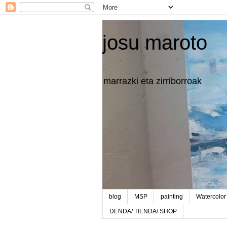
josu maroto
marrazki eta zirriborroak
blog
MSP
painting
Watercolor
DENDA/ TIENDA/ SHOP