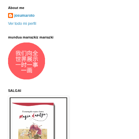
About me
josumaroto
Ver todo mi perfil
mundua marrazkiz marrazki
SALGAI