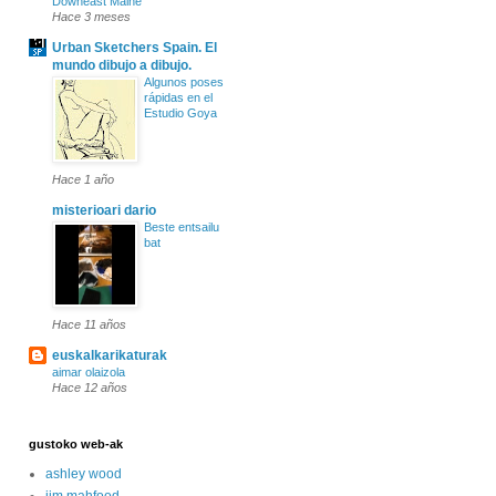
Downeast Maine
Hace 3 meses
Urban Sketchers Spain. El
mundo dibujo a dibujo.
Algunos poses
rápidas en el
Estudio Goya
Hace 1 año
misterioari dario
Beste entsailu
bat
Hace 11 años
euskalkarikaturak
aimar olaizola
Hace 12 años
gustoko web-ak
ashley wood
jim mahfood