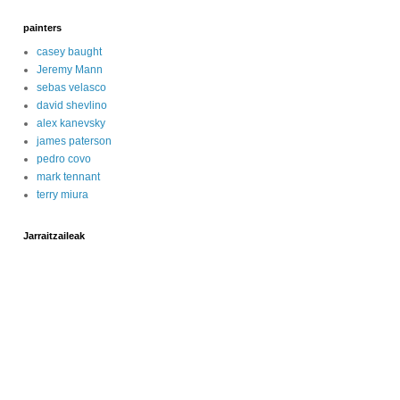
painters
casey baught
Jeremy Mann
sebas velasco
david shevlino
alex kanevsky
james paterson
pedro covo
mark tennant
terry miura
Jarraitzaileak