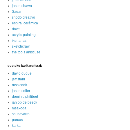
jason shawn
Sagar
shodo creativo
espiral cerámica
dave
acrylic painting
iker arias
sketchcrawl
the tools artist use
gustoko karikaturistak
david duque
jeff stahl
russ cook
jason seiler
dominic philibert
jan op de beeck
msakoda
sal navarro
paruas
karka