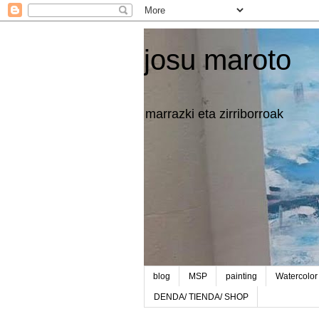
josu maroto
marrazki eta zirriborroak
blog
MSP
painting
Watercolor
DENDA/ TIENDA/ SHOP