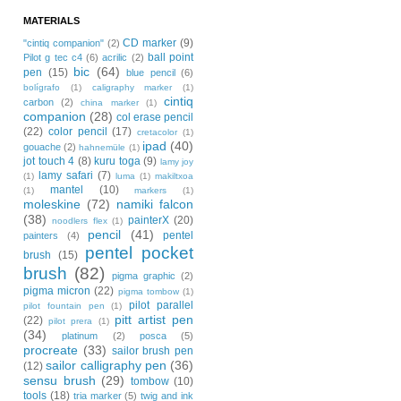
MATERIALS
CD marker
(9)
"cintiq companion"
(2)
ball point
Pilot g tec c4
(6)
acrilic
(2)
bic
(64)
pen
(15)
blue pencil
(6)
bolígrafo
(1)
caligraphy marker
(1)
cintiq
carbon
(2)
china marker
(1)
companion
(28)
col erase pencil
(22)
color pencil
(17)
cretacolor
(1)
ipad
(40)
gouache
(2)
hahnemüle
(1)
jot touch 4
(8)
kuru toga
(9)
lamy joy
lamy safari
(7)
(1)
luma
(1)
makiltxoa
mantel
(10)
(1)
markers
(1)
moleskine
(72)
namiki falcon
(38)
painterX
(20)
noodlers flex
(1)
pencil
(41)
pentel
painters
(4)
pentel pocket
brush
(15)
brush
(82)
pigma graphic
(2)
pigma micron
(22)
pigma tombow
(1)
pilot parallel
pilot fountain pen
(1)
pitt artist pen
(22)
pilot prera
(1)
(34)
platinum
(2)
posca
(5)
procreate
(33)
sailor brush pen
sailor calligraphy pen
(36)
(12)
sensu brush
(29)
tombow
(10)
tools
(18)
tria marker
(5)
twig and ink