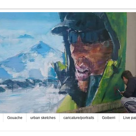
Gouache
urban sketches
caricature/portraits
Goiberri
Live pa