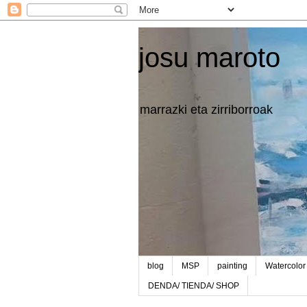
josu maroto
marrazki eta zirriborroak
blog
MSP
painting
Watercolor
DENDA/ TIENDA/ SHOP