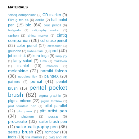
MATERIALS
CD marker
(9)
"cintiq companion"
(2)
ball point
Pilot g tec c4
(6)
acrilic
(2)
bic
(64)
pen
(15)
blue pencil
(6)
bolígrafo
(1)
caligraphy marker
(1)
cintiq
carbon
(2)
china marker
(1)
companion
(28)
col erase pencil
(22)
color pencil
(17)
cretacolor
(1)
ipad
(40)
gouache
(2)
hahnemüle
(1)
jot touch 4
(8)
kuru toga
(9)
lamy joy
lamy safari
(7)
(1)
luma
(1)
makiltxoa
mantel
(10)
(1)
markers
(1)
moleskine
(72)
namiki falcon
(38)
painterX
(20)
noodlers flex
(1)
pencil
(41)
pentel
painters
(4)
pentel pocket
brush
(15)
brush
(82)
pigma graphic
(2)
pigma micron
(22)
pigma tombow
(1)
pilot parallel
pilot fountain pen
(1)
pitt artist pen
(22)
pilot prera
(1)
(34)
platinum
(2)
posca
(5)
procreate
(33)
sailor brush pen
sailor calligraphy pen
(36)
(12)
sensu brush
(29)
tombow
(10)
tools
(18)
tria marker
(5)
twig and ink