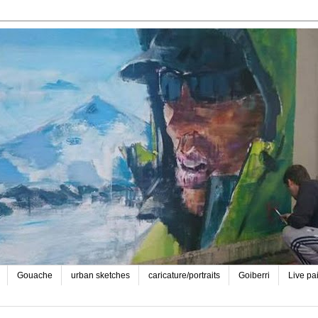
Gouache
urban sketches
caricature/portraits
Goiberri
Live pa