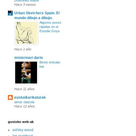
Downeast Maine
Hace 3 meses
Urban Sketchers Spain. El
mundo dibujo a dibujo.
Algunos poses
rápidas en el
Estudio Goya
Hace 1 año
misterioari dario
Beste entsailu
bat
Hace 11 años
euskalkarikaturak
aimar olaizola
Hace 12 años
gustoko web-ak
ashley wood
jim mahfood