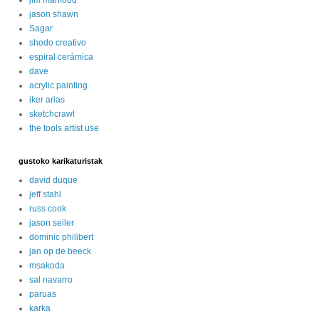
jason shawn
Sagar
shodo creativo
espiral cerámica
dave
acrylic painting
iker arias
sketchcrawl
the tools artist use
gustoko karikaturistak
david duque
jeff stahl
russ cook
jason seiler
dominic philibert
jan op de beeck
msakoda
sal navarro
paruas
karka