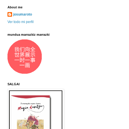
About me
josumaroto
Ver todo mi perfil
mundua marrazkiz marrazki
SALGAI