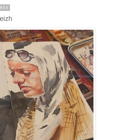
2023
eizh