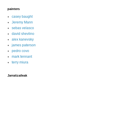
painters
casey baught
Jeremy Mann
sebas velasco
david shevlino
alex kanevsky
james paterson
pedro covo
mark tennant
terry miura
Jarraitzaileak