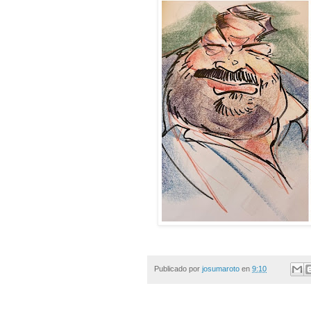
Publicado por
josumaroto
en
9:10