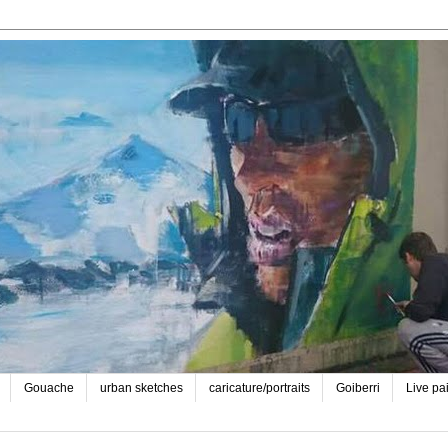
Gouache
urban sketches
caricature/portraits
Goiberri
Live pa