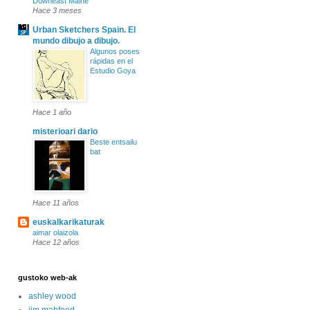
Downeast Maine
Hace 3 meses
Urban Sketchers Spain. El
mundo dibujo a dibujo.
Algunos poses
rápidas en el
Estudio Goya
Hace 1 año
misterioari dario
Beste entsailu
bat
Hace 11 años
euskalkarikaturak
aimar olaizola
Hace 12 años
gustoko web-ak
ashley wood
jim mahfood