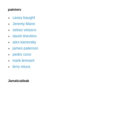
painters
casey baught
Jeremy Mann
sebas velasco
david shevlino
alex kanevsky
james paterson
pedro covo
mark tennant
terry miura
Jarraitzaileak