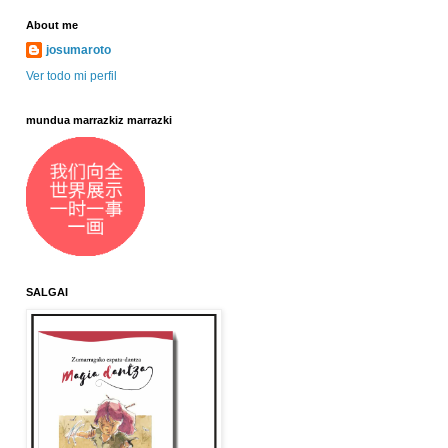
About me
josumaroto
Ver todo mi perfil
mundua marrazkiz marrazki
SALGAI