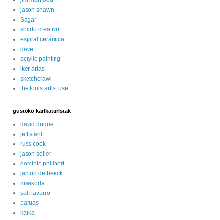
jason shawn
Sagar
shodo creativo
espiral cerámica
dave
acrylic painting
iker arias
sketchcrawl
the tools artist use
gustoko karikaturistak
david duque
jeff stahl
russ cook
jason seiler
dominic philibert
jan op de beeck
msakoda
sal navarro
paruas
karka