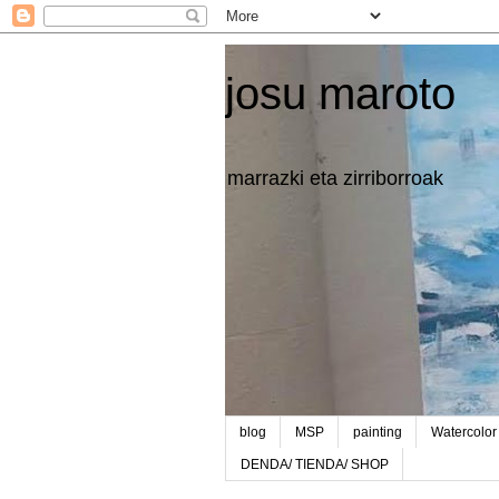
josu maroto
marrazki eta zirriborroak
blog
MSP
painting
Watercolor
DENDA/ TIENDA/ SHOP