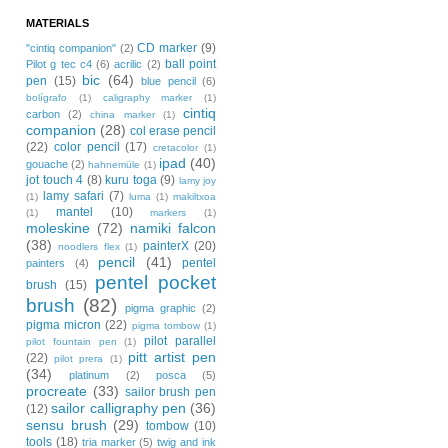
MATERIALS
CD marker
(9)
"cintiq companion"
(2)
ball point
Pilot g tec c4
(6)
acrilic
(2)
bic
(64)
pen
(15)
blue pencil
(6)
bolígrafo
(1)
caligraphy marker
(1)
cintiq
carbon
(2)
china marker
(1)
companion
(28)
col erase pencil
(22)
color pencil
(17)
cretacolor
(1)
ipad
(40)
gouache
(2)
hahnemüle
(1)
jot touch 4
(8)
kuru toga
(9)
lamy joy
lamy safari
(7)
(1)
luma
(1)
makiltxoa
mantel
(10)
(1)
markers
(1)
moleskine
(72)
namiki falcon
(38)
painterX
(20)
noodlers flex
(1)
pencil
(41)
pentel
painters
(4)
pentel pocket
brush
(15)
brush
(82)
pigma graphic
(2)
pigma micron
(22)
pigma tombow
(1)
pilot parallel
pilot fountain pen
(1)
pitt artist pen
(22)
pilot prera
(1)
(34)
platinum
(2)
posca
(5)
procreate
(33)
sailor brush pen
sailor calligraphy pen
(36)
(12)
sensu brush
(29)
tombow
(10)
tools
(18)
tria marker
(5)
twig and ink