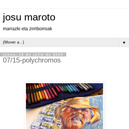
josu maroto
marrazki eta zirriborroak
▼
lunes, 15 de julio de 2024
07/15-polychromos