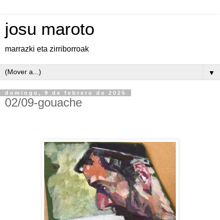
josu maroto
marrazki eta zirriborroak
▼
domingo, 9 de febrero de 2025
02/09-gouache