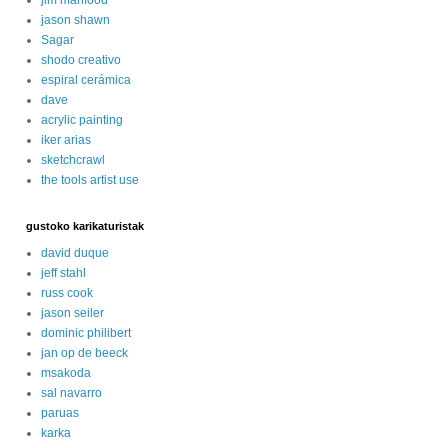
jason shawn
Sagar
shodo creativo
espiral cerámica
dave
acrylic painting
iker arias
sketchcrawl
the tools artist use
gustoko karikaturistak
david duque
jeff stahl
russ cook
jason seiler
dominic philibert
jan op de beeck
msakoda
sal navarro
paruas
karka