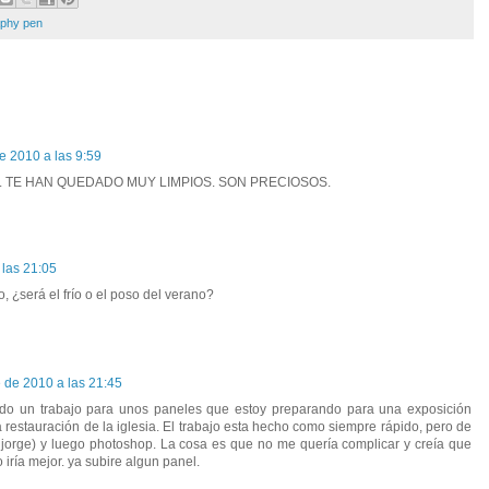
raphy pen
e 2010 a las 9:59
 TE HAN QUEDADO MUY LIMPIOS. SON PRECIOSOS.
las 21:05
¿será el frío o el poso del verano?
 de 2010 a las 21:45
sido un trabajo para unos paneles que estoy preparando para una exposición
restauración de la iglesia. El trabajo esta hecho como siempre rápido, pero de
o jorge) y luego photoshop. La cosa es que no me quería complicar y creía que
o iría mejor. ya subire algun panel.