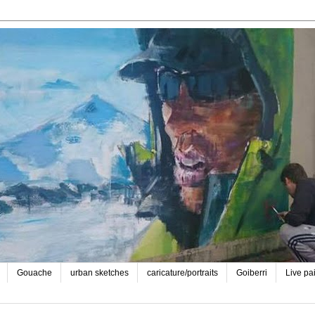
Gouache
urban sketches
caricature/portraits
Goiberri
Live pa