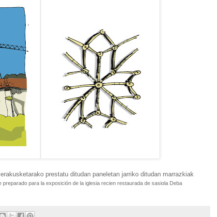
 erakusketarako prestatu ditudan paneletan jarriko ditudan marrazkiak
e preparado para la exposición de la iglesia recien restaurada de sasiola Deba