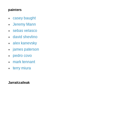
painters
casey baught
Jeremy Mann
sebas velasco
david shevlino
alex kanevsky
james paterson
pedro covo
mark tennant
terry miura
Jarraitzaileak