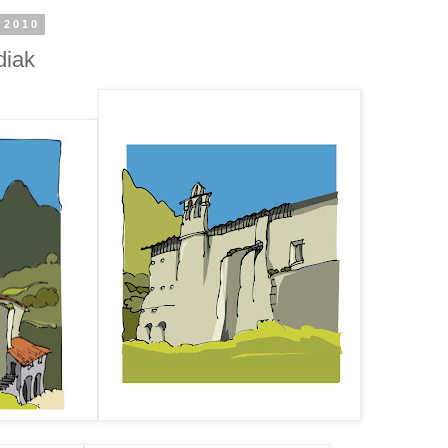
 2010
diak