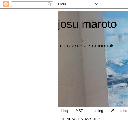
josu maroto
marrazki eta zirriborroak
blog
MSP
painting
Watercolor
DENDA/ TIENDA/ SHOP