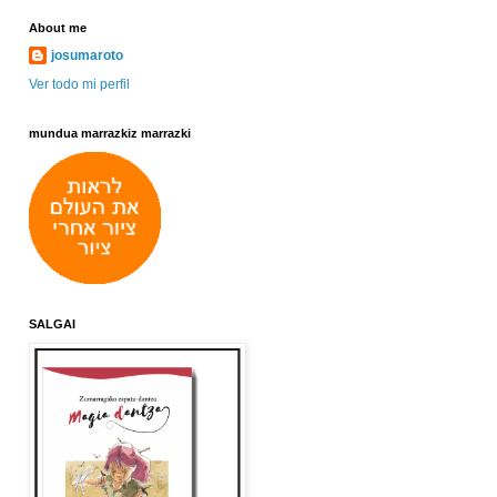
About me
josumaroto
Ver todo mi perfil
mundua marrazkiz marrazki
SALGAI