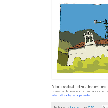
Debako sasiolako eliza zaharberrituaren
Dibujos que he introducido en los paneles que h
sailor calligraphy pen + photoshop
Publicado por
josumaroto
en
23:58