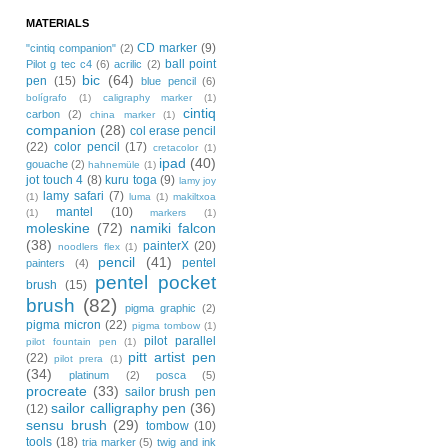
MATERIALS
CD marker
(9)
"cintiq companion"
(2)
ball point
Pilot g tec c4
(6)
acrilic
(2)
bic
(64)
pen
(15)
blue pencil
(6)
bolígrafo
(1)
caligraphy marker
(1)
cintiq
carbon
(2)
china marker
(1)
companion
(28)
col erase pencil
(22)
color pencil
(17)
cretacolor
(1)
ipad
(40)
gouache
(2)
hahnemüle
(1)
jot touch 4
(8)
kuru toga
(9)
lamy joy
lamy safari
(7)
(1)
luma
(1)
makiltxoa
mantel
(10)
(1)
markers
(1)
moleskine
(72)
namiki falcon
(38)
painterX
(20)
noodlers flex
(1)
pencil
(41)
pentel
painters
(4)
pentel pocket
brush
(15)
brush
(82)
pigma graphic
(2)
pigma micron
(22)
pigma tombow
(1)
pilot parallel
pilot fountain pen
(1)
pitt artist pen
(22)
pilot prera
(1)
(34)
platinum
(2)
posca
(5)
procreate
(33)
sailor brush pen
sailor calligraphy pen
(36)
(12)
sensu brush
(29)
tombow
(10)
tools
(18)
tria marker
(5)
twig and ink