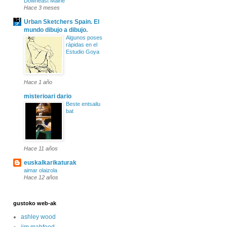
Downeast Maine
Hace 3 meses
Urban Sketchers Spain. El
mundo dibujo a dibujo.
Algunos poses
rápidas en el
Estudio Goya
Hace 1 año
misterioari dario
Beste entsailu
bat
Hace 11 años
euskalkarikaturak
aimar olaizola
Hace 12 años
gustoko web-ak
ashley wood
jim mahfood