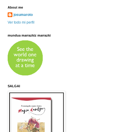
About me
josumaroto
Ver todo mi perfil
mundua marrazkiz marrazki
SALGAI