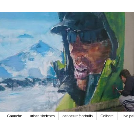
Gouache
urban sketches
caricature/portraits
Goiberri
Live pa