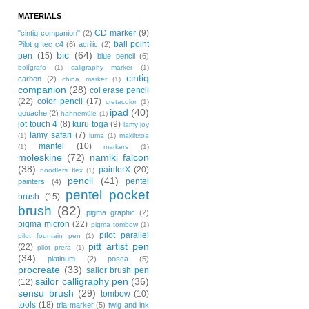
MATERIALS
CD marker
(9)
"cintiq companion"
(2)
ball point
Pilot g tec c4
(6)
acrilic
(2)
bic
(64)
pen
(15)
blue pencil
(6)
bolígrafo
(1)
caligraphy marker
(1)
cintiq
carbon
(2)
china marker
(1)
companion
(28)
col erase pencil
(22)
color pencil
(17)
cretacolor
(1)
ipad
(40)
gouache
(2)
hahnemüle
(1)
jot touch 4
(8)
kuru toga
(9)
lamy joy
lamy safari
(7)
(1)
luma
(1)
makiltxoa
mantel
(10)
(1)
markers
(1)
moleskine
(72)
namiki falcon
(38)
painterX
(20)
noodlers flex
(1)
pencil
(41)
pentel
painters
(4)
pentel pocket
brush
(15)
brush
(82)
pigma graphic
(2)
pigma micron
(22)
pigma tombow
(1)
pilot parallel
pilot fountain pen
(1)
pitt artist pen
(22)
pilot prera
(1)
(34)
platinum
(2)
posca
(5)
procreate
(33)
sailor brush pen
sailor calligraphy pen
(36)
(12)
sensu brush
(29)
tombow
(10)
tools
(18)
tria marker
(5)
twig and ink