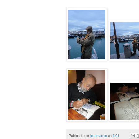
Publicado por
josumaroto
en
1:01