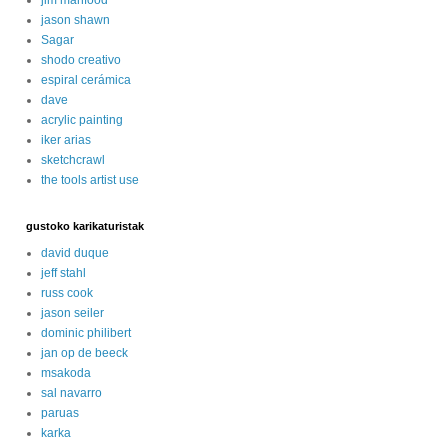
jason shawn
Sagar
shodo creativo
espiral cerámica
dave
acrylic painting
iker arias
sketchcrawl
the tools artist use
gustoko karikaturistak
david duque
jeff stahl
russ cook
jason seiler
dominic philibert
jan op de beeck
msakoda
sal navarro
paruas
karka