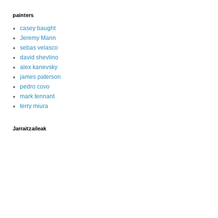
painters
casey baught
Jeremy Mann
sebas velasco
david shevlino
alex kanevsky
james paterson
pedro covo
mark tennant
terry miura
Jarraitzaileak