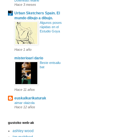
Downeast Maine
Hace 3 meses
Urban Sketchers Spain. El
mundo dibujo a dibujo.
Algunos poses
rápidas en el
Estudio Goya
Hace 1 año
misterioari dario
Beste entsailu
bat
Hace 11 años
euskalkarikaturak
aimar olaizola
Hace 12 años
gustoko web-ak
ashley wood
jim mahfood