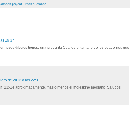
tchbook project
,
urban sketches
las 19:37
 hermosos dibujos tienes, una pregunta Cual es el tamaño de los cuadernos que
brero de 2012 a las 22:31
ahí 22x14 aproximadamente, más o menos el moleskine mediano. Saludos