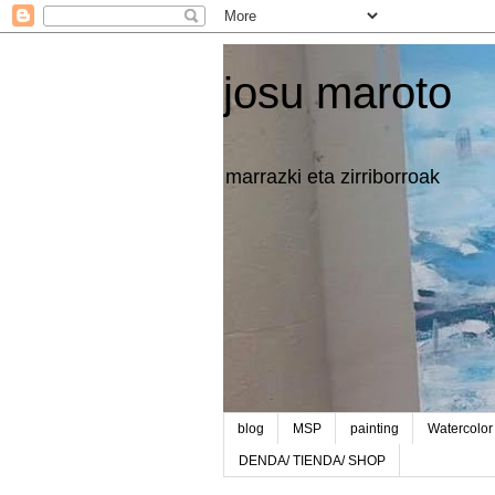
josu maroto
marrazki eta zirriborroak
blog
MSP
painting
Watercolor
DENDA/ TIENDA/ SHOP