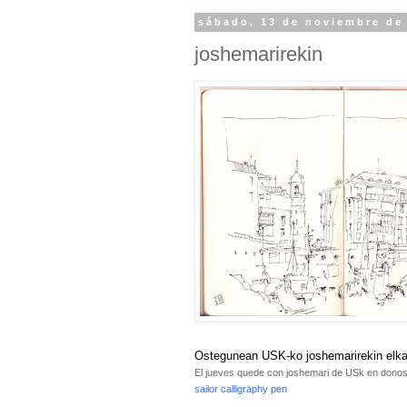
sábado, 13 de noviembre de
joshemarirekin
Ostegunean USK-ko joshemarirekin elkart
El jueves quede con joshemari de USk en donosti
sailor calligraphy pen