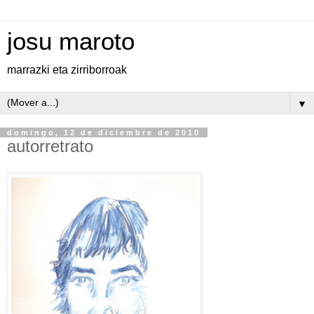
josu maroto
marrazki eta zirriborroak
▼
domingo, 12 de diciembre de 2010
autorretrato