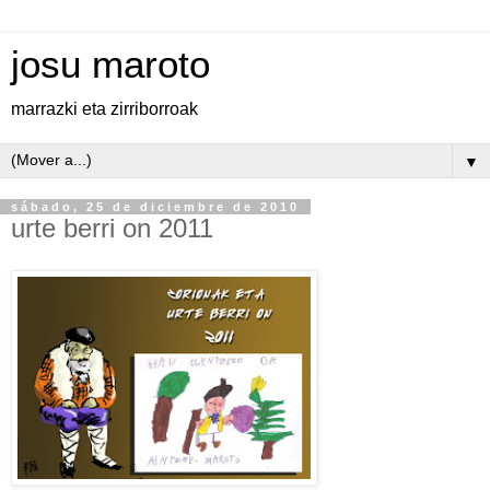
josu maroto
marrazki eta zirriborroak
▼
sábado, 25 de diciembre de 2010
urte berri on 2011