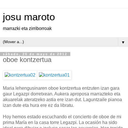
josu maroto
marrazki eta zirriborroak
▼
sábado, 26 de mayo de 2012
oboe kontzertua
Maria lehengusinaren oboe kontzertua entzuten izan gara
gaur Legazpi dorretxean. Aukera aproposa marrazteko eta
akuarelak ateratzeko astia ere izan dut. Laguntzaile pianoa
izan dute eta hura ere ez da libratu.
Hoy hemos estado escuchando el concierto de oboe de mi
prima María en la casa torre Legazpi. La ocasión ha sido