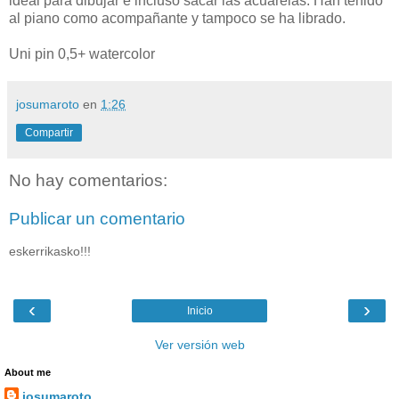
ideal para dibujar e incluso sacar las acuarelas. Han tenido
al piano como acompañante y tampoco se ha librado.
Uni pin 0,5+ watercolor
josumaroto
en
1:26
Compartir
No hay comentarios:
Publicar un comentario
eskerrikasko!!!
‹
›
Inicio
Ver versión web
About me
josumaroto