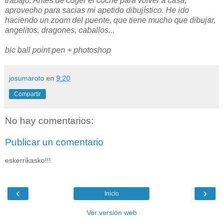
trabajo. Antes de coger el coche para volver a casa,
aprovecho para sacias mi apetido dibujístico. He ido
haciendo un zoom del puente, que tiene mucho que dibujar,
angelitos, dragones, caballos...
bic ball point pen + photoshop
josumaroto
en
9:20
Compartir
No hay comentarios:
Publicar un comentario
eskerrikasko!!!
‹
›
Inicio
Ver versión web