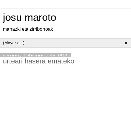
josu maroto
marrazki eta zirriborroak
▼
viernes, 3 de enero de 2014
urteari hasera emateko