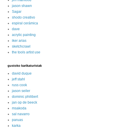
jason shawn
Sagar
shodo creativo
espiral cerámica
dave
acrylic painting
iker arias
sketchcrawl
the tools artist use
gustoko karikaturistak
david duque
jeff stahl
russ cook
jason seiler
dominic philibert
jan op de beeck
msakoda
sal navarro
paruas
karka