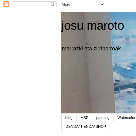
josu maroto
marrazki eta zirriborroak
blog
MSP
painting
Watercolor
DENDA/ TIENDA/ SHOP