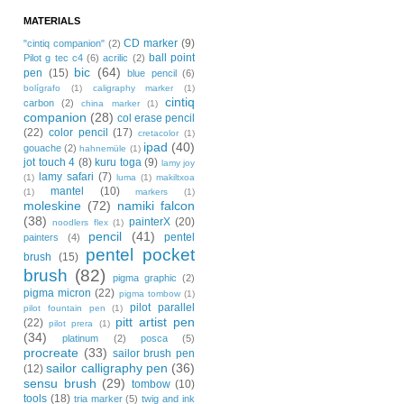
MATERIALS
CD marker
(9)
"cintiq companion"
(2)
ball point
Pilot g tec c4
(6)
acrilic
(2)
bic
(64)
pen
(15)
blue pencil
(6)
bolígrafo
(1)
caligraphy marker
(1)
cintiq
carbon
(2)
china marker
(1)
companion
(28)
col erase pencil
(22)
color pencil
(17)
cretacolor
(1)
ipad
(40)
gouache
(2)
hahnemüle
(1)
jot touch 4
(8)
kuru toga
(9)
lamy joy
lamy safari
(7)
(1)
luma
(1)
makiltxoa
mantel
(10)
(1)
markers
(1)
moleskine
(72)
namiki falcon
(38)
painterX
(20)
noodlers flex
(1)
pencil
(41)
pentel
painters
(4)
pentel pocket
brush
(15)
brush
(82)
pigma graphic
(2)
pigma micron
(22)
pigma tombow
(1)
pilot parallel
pilot fountain pen
(1)
pitt artist pen
(22)
pilot prera
(1)
(34)
platinum
(2)
posca
(5)
procreate
(33)
sailor brush pen
sailor calligraphy pen
(36)
(12)
sensu brush
(29)
tombow
(10)
tools
(18)
tria marker
(5)
twig and ink