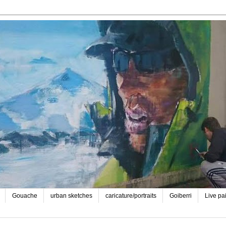
Gouache
urban sketches
caricature/portraits
Goiberri
Live pa