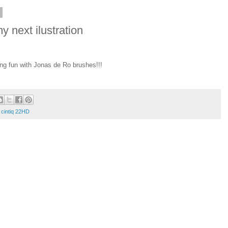
5
my next ilustration
ing fun with Jonas de Ro brushes!!!
cintiq 22HD