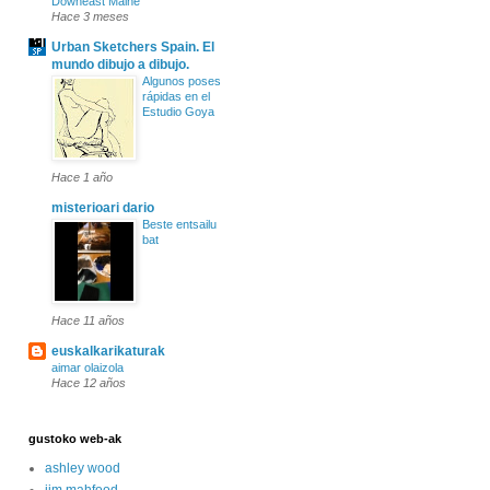
Downeast Maine
Hace 3 meses
Urban Sketchers Spain. El
mundo dibujo a dibujo.
Algunos poses
rápidas en el
Estudio Goya
Hace 1 año
misterioari dario
Beste entsailu
bat
Hace 11 años
euskalkarikaturak
aimar olaizola
Hace 12 años
gustoko web-ak
ashley wood
jim mahfood