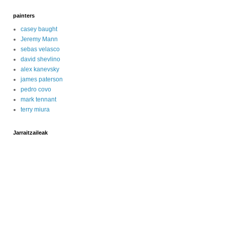
painters
casey baught
Jeremy Mann
sebas velasco
david shevlino
alex kanevsky
james paterson
pedro covo
mark tennant
terry miura
Jarraitzaileak