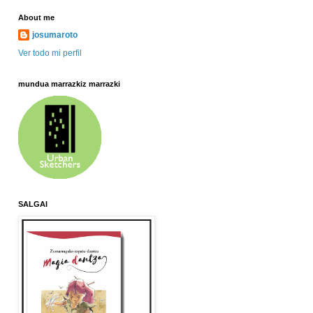
About me
josumaroto
Ver todo mi perfil
mundua marrazkiz marrazki
SALGAI