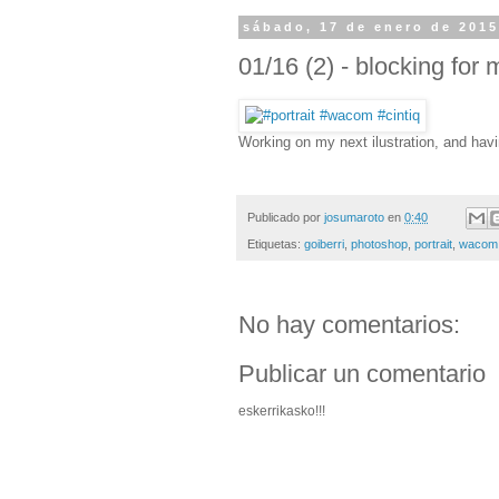
sábado, 17 de enero de 201
01/16 (2) - blocking for 
Working on my next ilustration, and hav
Publicado por
josumaroto
en
0:40
Etiquetas:
goiberri
,
photoshop
,
portrait
,
wacom 
No hay comentarios:
Publicar un comentario
eskerrikasko!!!