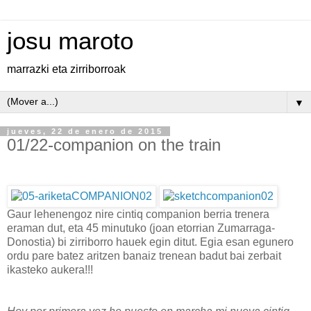
josu maroto
marrazki eta zirriborroak
▼
jueves, 22 de enero de 2015
01/22-companion on the train
Gaur lehenengoz nire cintiq companion berria trenera
eraman dut, eta 45 minutuko (joan etorrian Zumarraga-
Donostia) bi zirriborro hauek egin ditut. Egia esan egunero
ordu pare batez aritzen banaiz trenean badut bai zerbait
ikasteko aukera!!!