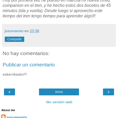
Hoy por primera vez he puesto en marcha mi nueva cintiq
companion en el tren, y he hecho estos dos bocetos de 45
minutos (ida y vuelta). Desde luego si aprovecho este
tiempo del tren tengo tiempo para aprender algo!!!
josumaroto
en
23:36
Compartir
No hay comentarios:
Publicar un comentario
eskerrikasko!!!
‹
›
Inicio
Ver versión web
About me
josumaroto