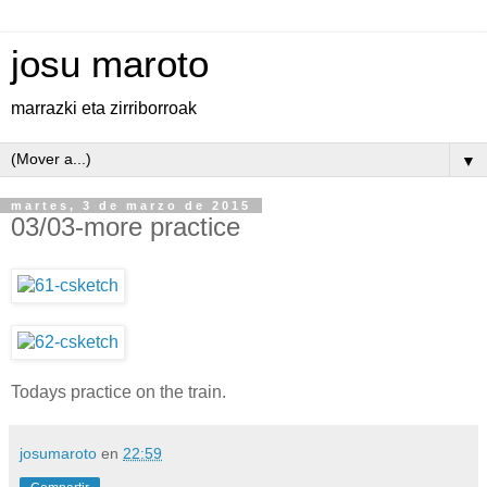
josu maroto
marrazki eta zirriborroak
▼
martes, 3 de marzo de 2015
03/03-more practice
Todays practice on the train.
josumaroto
en
22:59