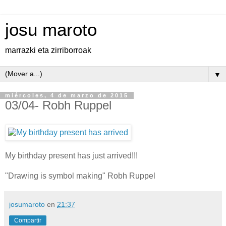
josu maroto
marrazki eta zirriborroak
▼
miércoles, 4 de marzo de 2015
03/04- Robh Ruppel
My birthday present has just arrived!!!
"Drawing is symbol making" Robh Ruppel
josumaroto
en
21:37
Compartir