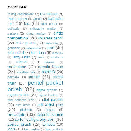
MATERIALS
CD marker
(9)
"cintiq companion"
(2)
ball point
Pilot g tec c4
(6)
acrilic
(2)
bic
(64)
pen
(15)
blue pencil
(6)
bolígrafo
(1)
caligraphy marker
(1)
cintiq
carbon
(2)
china marker
(1)
companion
(28)
col erase pencil
(22)
color pencil
(17)
cretacolor
(1)
ipad
(40)
gouache
(2)
hahnemüle
(1)
jot touch 4
(8)
kuru toga
(9)
lamy joy
lamy safari
(7)
(1)
luma
(1)
makiltxoa
mantel
(10)
(1)
markers
(1)
moleskine
(72)
namiki falcon
(38)
painterX
(20)
noodlers flex
(1)
pencil
(41)
pentel
painters
(4)
pentel pocket
brush
(15)
brush
(82)
pigma graphic
(2)
pigma micron
(22)
pigma tombow
(1)
pilot parallel
pilot fountain pen
(1)
pitt artist pen
(22)
pilot prera
(1)
(34)
platinum
(2)
posca
(5)
procreate
(33)
sailor brush pen
sailor calligraphy pen
(36)
(12)
sensu brush
(29)
tombow
(10)
tools
(18)
tria marker
(5)
twig and ink