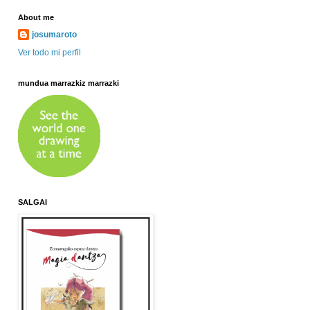
About me
josumaroto
Ver todo mi perfil
mundua marrazkiz marrazki
SALGAI