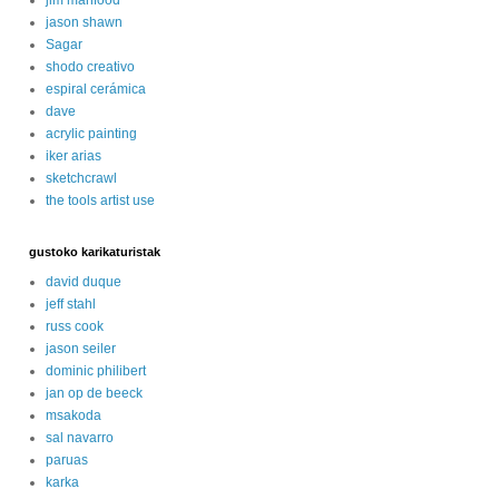
jason shawn
Sagar
shodo creativo
espiral cerámica
dave
acrylic painting
iker arias
sketchcrawl
the tools artist use
gustoko karikaturistak
david duque
jeff stahl
russ cook
jason seiler
dominic philibert
jan op de beeck
msakoda
sal navarro
paruas
karka