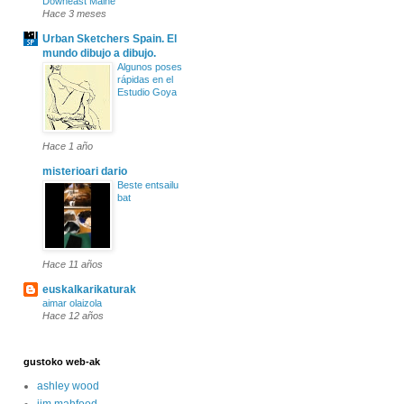
Downeast Maine
Hace 3 meses
Urban Sketchers Spain. El
mundo dibujo a dibujo.
Algunos poses
rápidas en el
Estudio Goya
Hace 1 año
misterioari dario
Beste entsailu
bat
Hace 11 años
euskalkarikaturak
aimar olaizola
Hace 12 años
gustoko web-ak
ashley wood
jim mahfood