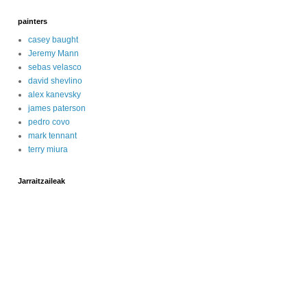
painters
casey baught
Jeremy Mann
sebas velasco
david shevlino
alex kanevsky
james paterson
pedro covo
mark tennant
terry miura
Jarraitzaileak