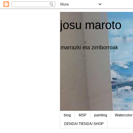
josu maroto
marrazki eta zirriborroak
blog
MSP
painting
Watercolor
DENDA/ TIENDA/ SHOP