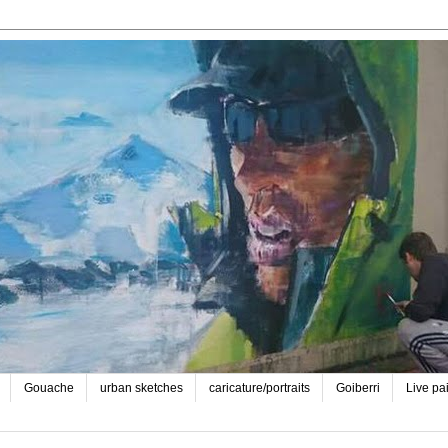
Gouache
urban sketches
caricature/portraits
Goiberri
Live pa