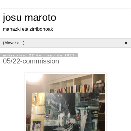
josu maroto
marrazki eta zirriborroak
▼
miércoles, 22 de mayo de 2019
05/22-commission