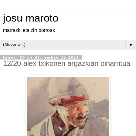
josu maroto
marrazki eta zirriborroak
▼
lunes, 20 de diciembre de 2021
12/20-alex txikonen argazkian oinarritua