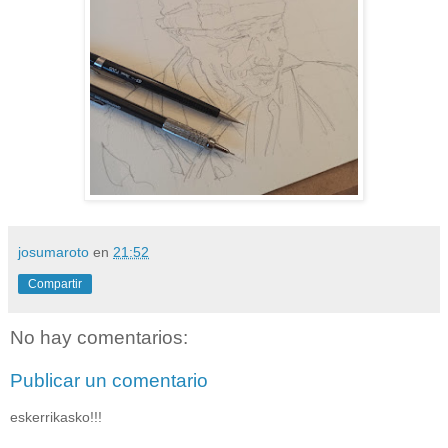
josumaroto
en
21:52
Compartir
No hay comentarios:
Publicar un comentario
eskerrikasko!!!